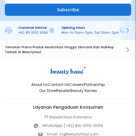
Subscribe
Customer Service
Opening Hours
Pa
+62 813 1000 9066
Mon–Fri 10am–5pm, Sat 10am–2pm
On
Temukan Promo Produk Kecantikan hingga Skincare dan Makeup
Terbaik di BeautyHaul
About Us
Contact Us
Careers
Partnership
Our Store
Reseller
Beauty Review
Layanan Pengaduan Konsumen
PT Beaute Haul Indonesia
WhatsApp:
(+62) 813-1000-9066
Email:
cs@beautyhaul.com