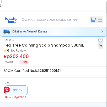
 |
E
kir
iah
8.8 ALL PRODUK LOKAL DISKON s.d. 70%
Dikirim ke
Alamat Kamu
LADOR
Tea Tree Calming Scalp Shampoo 330mL
0
No Review
Rp202.400
Rp230.000
-12%
BPOM Certified No.
NA26251000141
Size:
330ml
Hemat
Rp27.600