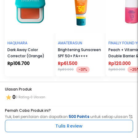
Special Ingredients:
1. B3 (Niacinamide)
Membantu memperkuat skin barrier, menyamarkan kemerahan
dan pori, serta mencerahkan warna kulit agar tampak lebih merata
dan sehat.
2. Tremella Fuciformis Sporocarp (Snow Mushroom)
Memberikan hidrasi intens dan membantu membuat kulit tampak
lebih kenyal, serta menyamarkan garis halus dan kerutan untuk
tampilan yang lebih halus dan muda.
HAQUHARA
AMATERASUN
FINALLY FOUND 
Dark Away Color
Brightening Sunscreen
Peach + Vitami
Corrector (Orange)
SPF 50+ PA++++
Double Barrier 
Calming Serum
Rp106.700
Rp61.500
Rp120.000
-31%
-25
Rp89.000
Rp160.000
Ulasan Produk
0
0 Rating
0 Ulasan
Pernah Coba Produk ini?
Yuk, beri penilaian dan dapatkan
500 Points
untuk setiap ulasan 🥰
Tulis Review