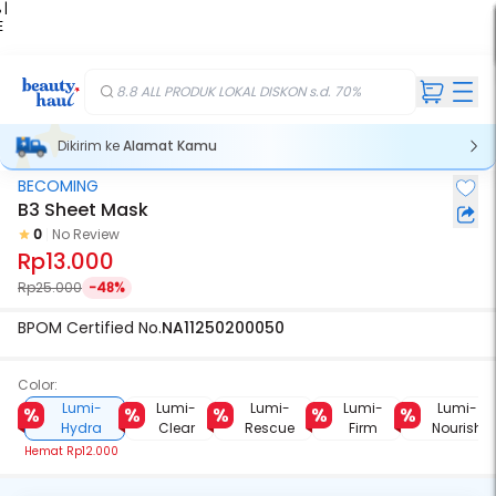
 |
E
kir
iah
8.8 ALL PRODUK LOKAL DISKON s.d. 70%
Dikirim ke
Alamat Kamu
BECOMING
B3 Sheet Mask
0
No Review
Rp13.000
Rp25.000
-48%
BPOM Certified No.
NA11250200050
Color:
Lumi-
Lumi-
Lumi-
Lumi-
Lumi-
Hydra
Clear
Rescue
Firm
Nourish
Hemat
Rp12.000