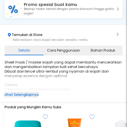
Promo spesial buat kamu
Belanja makin hemat dengan promo discount hingga gratis
ongkir!
Temukan di Store
Ketersediaan stock dapat berubah sewaktu-waktu
Details
Cara Penggunaan
Bahan Produk
Sheet mask / masker wajah yang dapat membantu mencerahkan
dan mengembalikan tampilan kulit sehat bercahaya.
Dibuat dari tencel ultra-lembut yang nyaman di wajah dan
menyerap essence dengan optimal.
Claims:
1. Refreshing – Menyegarkan kulit lelah
Menjadikan wajah terasa lebih segar dan mencerahkan kulit wajah
Lihat Selengkapnya
yang kusam
2. Radiant – Mencerahkan tampilan kulit
Produk yang Mungkin Kamu Suka
Membantu meratakan warna kulit sehingga kulit tampak lebih
cerah dan sehat
3. Glowing – Kulit tampak bercahaya alami
Membantu kulit terlihat lebih bercahaya, lembap, dan sehat