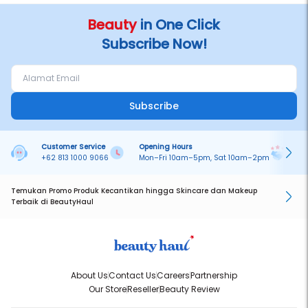
Beauty
in One Click
Subscribe Now!
Subscribe
Customer Service
Opening Hours
Pa
+62 813 1000 9066
Mon–Fri 10am–5pm, Sat 10am–2pm
On
Temukan Promo Produk Kecantikan hingga Skincare dan Makeup
Terbaik di BeautyHaul
About Us
Contact Us
Careers
Partnership
Our Store
Reseller
Beauty Review