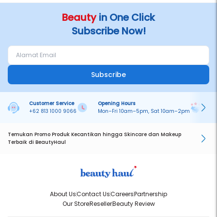
Beauty
in One Click
Subscribe Now!
Subscribe
Customer Service
Opening Hours
Pa
+62 813 1000 9066
Mon–Fri 10am–5pm, Sat 10am–2pm
On
Temukan Promo Produk Kecantikan hingga Skincare dan Makeup
Terbaik di BeautyHaul
About Us
Contact Us
Careers
Partnership
Our Store
Reseller
Beauty Review