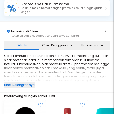
Promo spesial buat kamu
Belanja makin hemat dengan promo discount hingga gratis
ongkir!
Temukan di Store
Ketersediaan stock dapat berubah sewaktu-waktu
Details
Cara Penggunaan
Bahan Produk
Color Formula Tinted Sunscreen SPF 40 PA+++ melindungi kulit dari
sinar matahari sekaligus memberikan tampilan kulit flawless
natural. Diformulasikan oleh makeup artist & pharmacist, sehingga
tidak hanya memberikan hasil makeup yang cantik, tetapi juga
membantu merawat dan menutrisi kulit. Memiliki gel-to-water
formula yang mudah diratakan dengan velvet finish yang ringan
di kulit serta membantu mengontrol minyak agar wajah tetap
terlihat segar sepanjang hari.
Lihat Selengkapnya
Tersedia dalam 4 shade:
- Oxygen: kulit cerah
Produk yang Mungkin Kamu Suka
- Hydrogen: light medium
- Copper: medium
- Carbon: medium warm
Kandungan Utama:
- Niacinamide: membantu mencerahkan kulit & meminimalkan