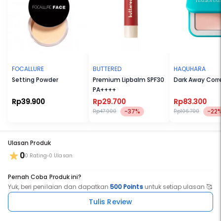
jerawat
- Adenosine: membantu meningkatkan elastisitas kulit
CATATAN PENTING: kemasan menggunakan airless tube, sehingga
pada penggunaan pertama dibutuhkan menekan pump berkali-
kali untuk mengeluarkan anginnya sampai akhirnya produk bisa
keluar dari kemasan
FOCALLURE
BUTTERED
HAQUHARA
Setting Powder
Premium Lipbalm SPF30
Dark Away Corr
PA++++
Rp39.900
Rp29.700
Rp83.300
-37%
-22
Rp47.000
Rp106.700
Ulasan Produk
0
0 Rating
0 Ulasan
Pernah Coba Produk ini?
Yuk, beri penilaian dan dapatkan
500 Points
untuk setiap ulasan 🥰
Tulis Review