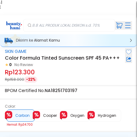
 |
E
kir
iah
8.8 ALL PRODUK LOKAL DISKON s.d. 70%
Dikirim ke
Alamat Kamu
SKIN GAME
Color Formula Tinted Sunscreen SPF 45 PA+++
0
No Review
Rp123.300
Rp158.000
-22%
BPOM Certified No.
NA18251703197
Color:
Carbon
Cooper
Oxygen
Hydrogen
Hemat
Rp34.700