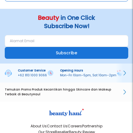
Creambath punya banyak varian yang bisa kamu bisa pilih sesuai
dengan jenis dan masalah rambut kamu!
• Creambath Royal Jelly Extract cocok banget untuk kamu yang
memiliki rambut kering
Beauty
in One Click
Subscribe Now!
Subscribe
Customer Service
Opening Hours
Pa
+62 813 1000 9066
Mon–Fri 10am–5pm, Sat 10am–2pm
On
Temukan Promo Produk Kecantikan hingga Skincare dan Makeup
Terbaik di BeautyHaul
About Us
Contact Us
Careers
Partnership
Our Store
Reseller
Beauty Review