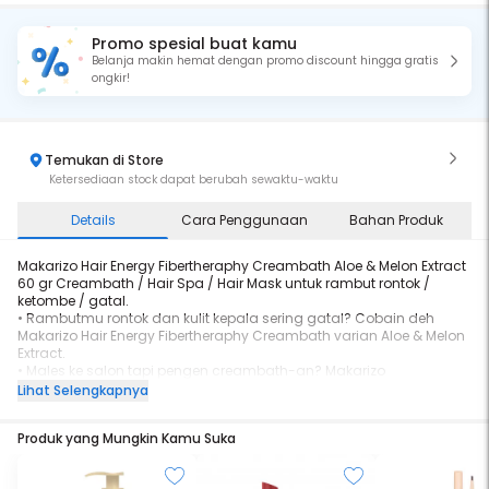
Promo spesial buat kamu
Belanja makin hemat dengan promo discount hingga gratis
ongkir!
Temukan di Store
Ketersediaan stock dapat berubah sewaktu-waktu
Details
Cara Penggunaan
Bahan Produk
Makarizo Hair Energy Fibertheraphy Creambath Aloe & Melon Extract
60 gr Creambath / Hair Spa / Hair Mask untuk rambut rontok /
ketombe / gatal.
• Rambutmu rontok dan kulit kepala sering gatal? Cobain deh
Makarizo Hair Energy Fibertheraphy Creambath varian Aloe & Melon
Extract.
• Males ke salon tapi pengen creambath-an? Makarizo
Fibertheraphy solusinya! Cuman 2-5 menit setelah keramas,
Lihat Selengkapnya
rambutmu langsung cantik maksimal.
• Kombinasi Melon dengan kandungan Vitamin B, Aloe (Lidah
Produk yang Mungkin Kamu Suka
Buaya) dan Omega 6 dari Minyak Nabati Passiflora yang dapat
membantu mengurangi kerontokan rambut dan memperkuat akar
rambutmu.