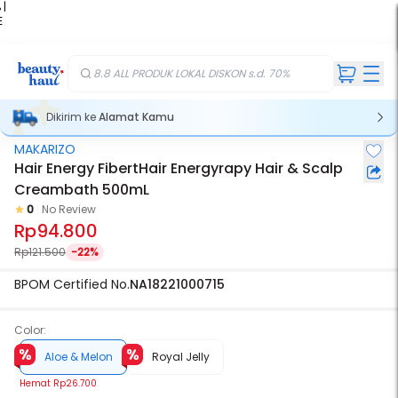
 |
E
kir
iah
8.8 ALL PRODUK LOKAL DISKON s.d. 70%
Dikirim ke
Alamat Kamu
MAKARIZO
Hair Energy FibertHair Energyrapy Hair & Scalp
Creambath 500mL
0
No Review
Rp94.800
Rp121.500
-22%
BPOM Certified No.
NA18221000715
Color:
Aloe & Melon
Royal Jelly
Hemat
Rp26.700