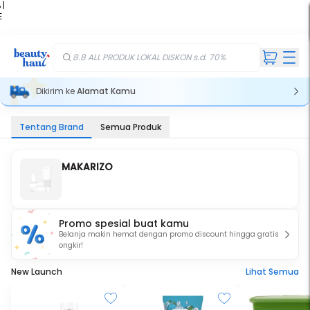
 |
E
kir
iah
8.8 ALL PRODUK LOKAL DISKON s.d. 70%
Dikirim ke
Alamat Kamu
Tentang Brand
Semua Produk
MAKARIZO
Promo spesial buat kamu
Belanja makin hemat dengan promo discount hingga gratis
ongkir!
New Launch
Lihat Semua