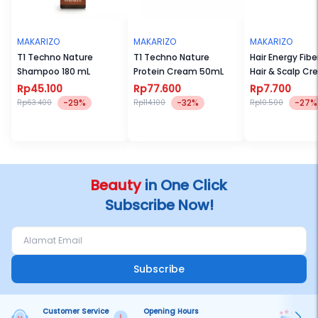
MAKARIZO
MAKARIZO
MAKARIZO
T1 Techno Nature
T1 Techno Nature
Hair Energy Fib
Shampoo 180 mL
Protein Cream 50mL
Hair & Scalp C
30mL
Rp45.100
Rp77.600
Rp7.700
-29%
-32%
-27%
Rp63.400
Rp114.100
Rp10.500
Beauty
in One Click
Subscribe Now!
Subscribe
Customer Service
Opening Hours
Pa