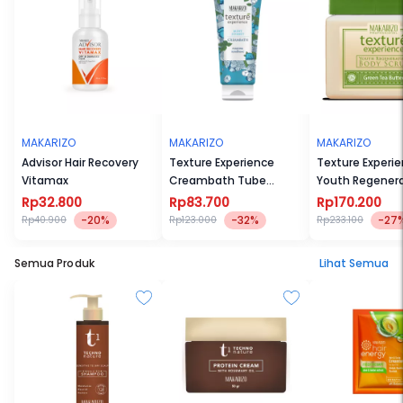
MAKARIZO
MAKARIZO
MAKARIZO
Advisor Hair Recovery
Texture Experience
Texture Experi
Vitamax
Creambath Tube
Youth Regener
200ml
Body Scrub Gre
Rp32.800
Rp83.700
Rp170.200
500 mL
-20%
-32%
-27
Rp40.900
Rp123.000
Rp233.100
Semua Produk
Lihat Semua