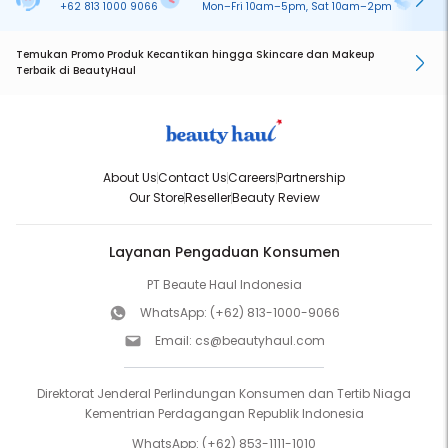
+62 813 1000 9066
Mon–Fri 10am–5pm, Sat 10am–2pm
On
Temukan Promo Produk Kecantikan hingga Skincare dan Makeup
Terbaik di BeautyHaul
About Us
Contact Us
Careers
Partnership
Our Store
Reseller
Beauty Review
Layanan Pengaduan Konsumen
PT Beaute Haul Indonesia
WhatsApp:
(+62) 813-1000-9066
Email:
cs@beautyhaul.com
Direktorat Jenderal Perlindungan Konsumen dan Tertib Niaga
Kementrian Perdagangan Republik Indonesia
WhatsApp:
(+62) 853-1111-1010