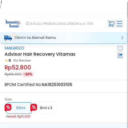
 |
E
kir
iah
8.8 ALL PRODUK LOKAL DISKON s.d. 70%
Dikirim ke
Alamat Kamu
MAKARIZO
Advisor Hair Recovery Vitamax
0
No Review
Rp52.800
Rp66.000
-20%
BPOM Certified No.
NA18251003105
Size:
50ml
8ml x 3
Hemat
Rp13.200