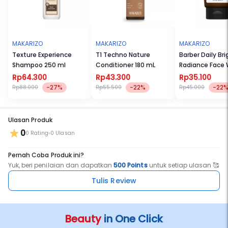
3. Gunakan sebelum atau sesudah menggunakan alat styling,
rambut auto terlindungi dari panas hingga 230℃ dan ternutrisi
dengan baik
MAKARIZO
MAKARIZO
MAKARIZO
PERHATIAN! Hindari kontak dengan mata. Jika terkena mata, segera
Texture Experience
T1 Techno Nature
Barber Daily Bri
bilas dengan air bersih. Simpan di tempat sejuk dan kering, tidak
Shampoo 250 ml
Conditioner 180 mL
Radiance Face
terkena sinar matahari secara langsung.
100mL
Rp64.300
Rp43.300
Rp35.100
-27%
-22%
-22
Rp88.000
Rp55.500
Rp45.000
NO. BPOM: NA18221000672
NO. HALAL LPPOM: 00410000107330421
Ulasan Produk
0
0 Rating
0 Ulasan
Pernah Coba Produk ini?
Yuk, beri penilaian dan dapatkan
500 Points
untuk setiap ulasan 🥰
Tulis Review
Beauty
in One Click