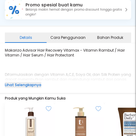
Promo spesial buat kamu
Belanja makin hemat dengan promo discount hingga gratis
ongkir!
Details
Cara Penggunaan
Bahan Produk
Makarizo Advisor Hair Recovery Vitamax - Vitamin Rambut / Hair
Vitamin / Hair Serum / Hair Protectant
Diformulasikan dengan Vitamin A,C,E, Soya Oil, dan Silk Protein yang
dapat melembutkan rambut dan melindungi rambut dari panas
alat styling hingga 230
℃
.
Lihat Selengkapnya
Produk yang Mungkin Kamu Suka
Cara Penggunaan :
1. Tuang Vitamax sesuai kebutuhan ke telapak tangan
2. Usap secara meratan dan aplikasikan pada batang hingga
ujung rambut