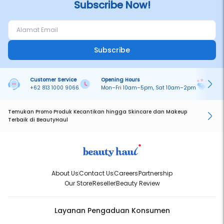
Subscribe Now!
Subscribe
Customer Service
Opening Hours
Pa
+62 813 1000 9066
Mon–Fri 10am–5pm, Sat 10am–2pm
On
Temukan Promo Produk Kecantikan hingga Skincare dan Makeup
Terbaik di BeautyHaul
About Us
Contact Us
Careers
Partnership
Our Store
Reseller
Beauty Review
Layanan Pengaduan Konsumen