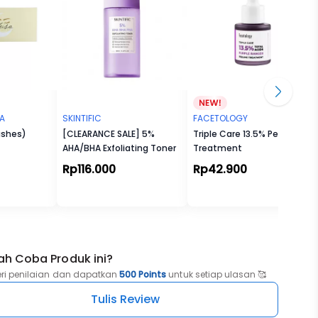
era
TA
SKINTIFIC
FACETOLOGY
k
ashes)
[CLEARANCE SALE] 5%
Triple Care 13.5% Peeling
AHA/BHA Exfoliating Toner
Treatment
Rp116.000
Rp42.900
ah Coba Produk ini?
eri penilaian dan dapatkan
500 Points
untuk setiap ulasan 🥰
Tulis Review