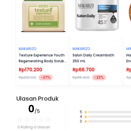
MAKARIZO
MAKARIZO
MA
Texture Experience Youth
Salon Daily Creambath
Ha
Regenerating Body Scrub
250 mL
En
Green Tea 500 mL
Cr
Rp170.200
Rp66.700
R
Rp233.100
-27%
Rp85.400
-22%
Rp
Ulasan Produk
0
/5
5
4
3
0 Rating
0 Ulasan