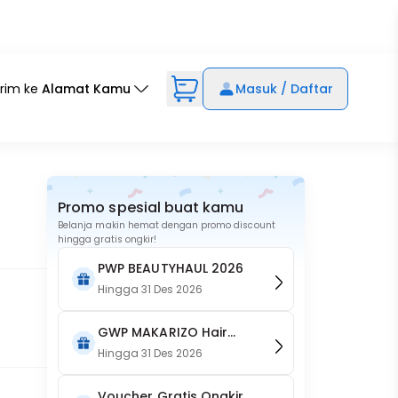
irim ke
Alamat Kamu
Masuk / Daftar
Promo spesial buat kamu
Belanja makin hemat dengan promo discount
hingga gratis ongkir!
PWP BEAUTYHAUL 2026
Hingga
31 Des 2026
GWP MAKARIZO Hair
Energy Fibertherapy Hair
Hingga
31 Des 2026
& Scalp Creambath
Voucher Gratis Ongkir