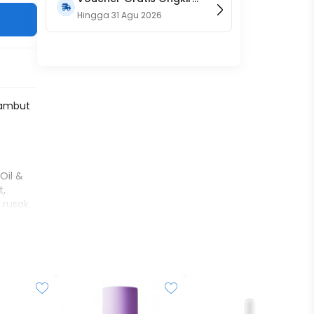
15RB (Only on Website)
Hingga
31 Agu 2026
 Rambut
Oil &
t,
rusak.
h basah