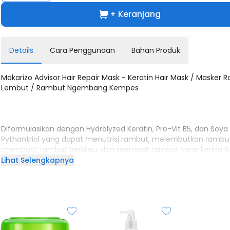
+ Keranjang
Details
Cara Penggunaan
Bahan Produk
Makarizo Advisor Hair Repair Mask - Keratin Hair Mask / Masker
Lembut / Rambut Ngembang Kempes
Diformulasikan dengan Hydrolyzed Keratin, Pro-Vit B5, dan Soya 
Pythantriol yang dapat menutrisi rambut, melembutkan rambu
membuat rambut berkilau, dan merawat rambut yang kering & 
Lihat Selengkapnya
Cara Penggunaan :
1. Gunakan Hair Repair Mask setelah keramas saat rambut masi