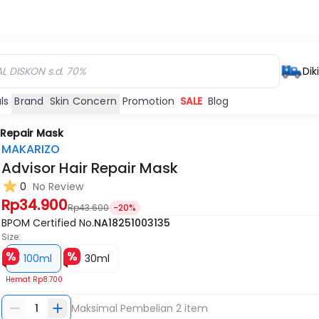
Dik
ls
Brand
Skin Concern
Promotion
SALE
Blog
 Repair Mask
MAKARIZO
Advisor Hair Repair Mask
0
No Review
Rp34.900
Rp43.600
-20%
BPOM Certified No.
NA18251003135
Size:
100ml
30ml
Hemat
Rp8.700
1
Maksimal Pembelian
2
item