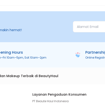
makin hemat!
ening Hours
Partnersh
n–Fri 10am–5pm, Sat 10am–2pm
Online Regist
dan Makeup Terbaik di BeautyHaul
Layanan Pengaduan Konsumen
PT Beaute Haul Indonesia