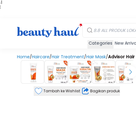
 |
E
kir
iah
Categories
New Arriva
Home
/
Haircare
/
Hair Treatment
/
Hair Mask
/
Advisor Hair
Tambah ke Wishlist
Bagikan produk