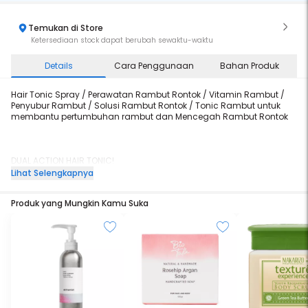
Temukan di Store
Ketersediaan stock dapat berubah sewaktu-waktu
Details
Cara Penggunaan
Bahan Produk
Hair Tonic Spray / Perawatan Rambut Rontok / Vitamin Rambut /
Penyubur Rambut / Solusi Rambut Rontok / Tonic Rambut untuk
membantu pertumbuhan rambut dan Mencegah Rambut Rontok
DUAL ACTION HAIR TONIC!
Lihat Selengkapnya
Memperkuat akar rambut dan mencegah ketombe pada kulit
rambut
Produk yang Mungkin Kamu Suka
EKSTRAK DAUN LIDAH BUAYA & AKAR GINSENG
Diperkaya dengan ekstrak daun lidah buaya dan akar ginseng
yang dikenal sebagai bahan alami yang meresap ke dalam kulit
kepala untuk mencegah penipisan rambut serta memperkuat akar
rambut sehingga membuat rambut menjadi tetap kuat dan tebal.