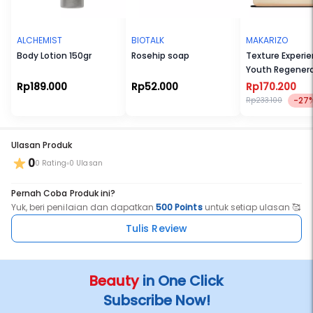
MENTOL
ALCHEMIST
BIOTALK
MAKARIZO
Mengandung mentol yang memberikan rasa segar dan dingin
Body Lotion 150gr
Rosehip soap
Texture Experi
pada kulit kepala
Youth Regener
Body Scrub Gre
Rp189.000
Rp52.000
Rp170.200
500 mL
-27
Rp233.100
REKOMENDASI PEMAKAIAN:
Aplikasikan setelah penggunaan sampo dan kondisioner,
semprotkan secara merata pada akar rambut dan semprotkan
Ulasan Produk
ekstra pada area yang bermasalah. Pijat kulit kepala dengan
0
gerakan memutar. Jangan dibilas
0 Rating
0 Ulasan
Gunakan 2x sehari pagi dan malam untuk hasil yang maksimal
Pernah Coba Produk ini?
Yuk, beri penilaian dan dapatkan
500 Points
untuk setiap ulasan 🥰
Tulis Review
Beauty
in One Click
Subscribe Now!