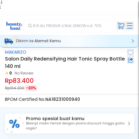
 |
E
kir
iah
8.8 ALL PRODUK LOKAL DISKON s.d. 70%
Dikirim ke
Alamat Kamu
MAKARIZO
Salon Daily Redensifying Hair Tonic Spray Bottle
140 ml
0
No Review
Rp83.400
Rp104.200
-20%
BPOM Certified No.
NA18231000940
Promo spesial buat kamu
Belanja makin hemat dengan promo discount hingga gratis
ongkir!