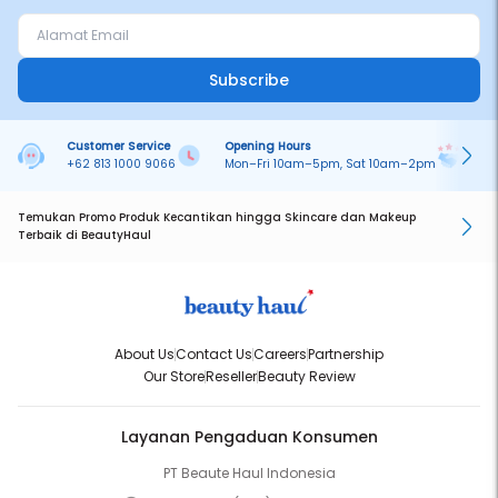
Subscribe
Customer Service
Opening Hours
Pa
+62 813 1000 9066
Mon–Fri 10am–5pm, Sat 10am–2pm
On
Temukan Promo Produk Kecantikan hingga Skincare dan Makeup
Terbaik di BeautyHaul
About Us
Contact Us
Careers
Partnership
Our Store
Reseller
Beauty Review
Layanan Pengaduan Konsumen
PT Beaute Haul Indonesia