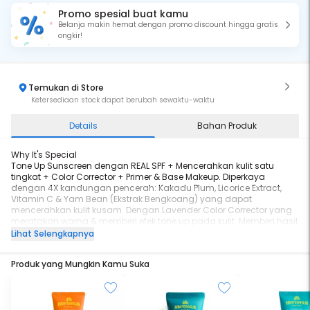
Promo spesial buat kamu
Belanja makin hemat dengan promo discount hingga gratis
ongkir!
Temukan di Store
Ketersediaan stock dapat berubah sewaktu-waktu
Details
Bahan Produk
Why It's Special
Tone Up Sunscreen dengan REAL SPF + Mencerahkan kulit satu
tingkat + Color Corrector + Primer & Base Makeup. Diperkaya
dengan 4X kandungan pencerah: Kakadu Plum, Licorice Extract,
Vitamin C & Yam Bean (Ekstrak Bengkoang) yang dapat
mencerahkan kulit kusam. Dengan Lavender Color Corrector yang
meratakan warna & memberi efek tone up pada kulit. Memberi hasil
tone up natural tanpa keabuan, tekstur yang ringan & teruji tidak
Lihat Selengkapnya
berpotensi menimbulkan iritasi pada kulit. Dapat digunakan dari
usia 11 tahun.
Produk yang Mungkin Kamu Suka
Diformulasikan dengan Intelligent DNA Guardian®, dengan
perlindungan 7-in-1 terhadap: UVA, UVB, Blue Light, Polusi, Radikal
Bebas, Penuaan, dan Kerusakan DNA*.
*Level DNA epidermis kulit, Intelligent DNA Guardian® In-Vitro Test