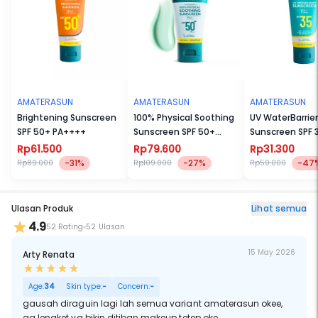
BPOM NA18251700579
BACA CARA PENGGUNAAN DAN PERINGATAN
AMATERASUN
AMATERASUN
AMATERASUN
Brightening Sunscreen
100% Physical Soothing
UV WaterBarrier
SPF 50+ PA++++
Sunscreen SPF 50+
Sunscreen SPF 
PA++++
PA++++
Rp61.500
Rp79.600
Rp31.300
-31%
-27%
-47
Rp89.000
Rp109.000
Rp59.000
Ulasan Produk
Lihat semua
4.9
52 Rating
52 Ulasan
15 May 2026
Arty Renata
Age:
34
Skin type:
-
Concern:
-
gausah diraguin lagi lah semua variant amaterasun okee,
ga lengket yg bikin ditiban makeup tetep oke