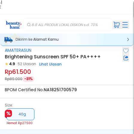
 |
E
kir
iah
8.8 ALL PRODUK LOKAL DISKON s.d. 70%
Dikirim ke
Alamat Kamu
AMATERASUN
Brightening Sunscreen SPF 50+ PA++++
4.9
52 Ulasan
Lihat Ulasan
Rp61.500
Rp89.000
-31%
BPOM Certified No.
NA18251700579
Size:
40g
Hemat
Rp27.500