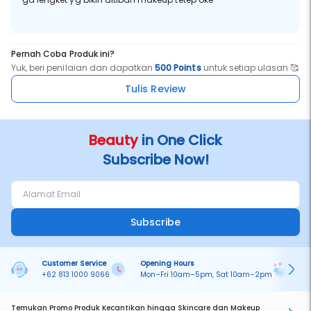
Pernah Coba Produk ini?
Yuk, beri penilaian dan dapatkan
500 Points
untuk setiap ulasan 🥰
Tulis Review
Beauty
in One Click
Subscribe Now!
Subscribe
Customer Service
Opening Hours
Pa
+62 813 1000 9066
Mon–Fri 10am–5pm, Sat 10am–2pm
On
Temukan Promo Produk Kecantikan hingga Skincare dan Makeup