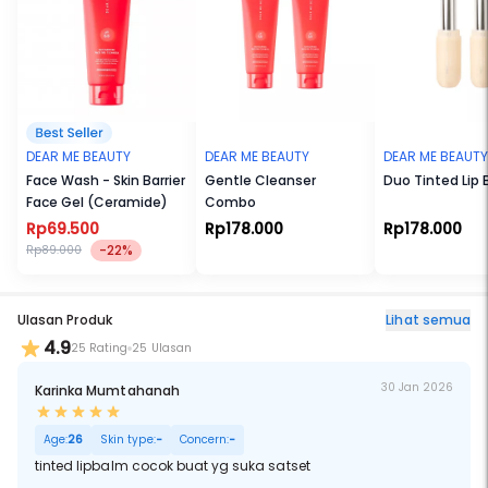
DEAR ME BEAUTY
DEAR ME BEAUTY
DEAR ME BEAUTY
Face Wash - Skin Barrier
Gentle Cleanser
Duo Tinted Lip 
Face Gel (Ceramide)
Combo
Rp69.500
Rp178.000
Rp178.000
-22%
Rp89.000
Ulasan Produk
Lihat semua
4.9
25 Rating
25 Ulasan
30 Jan 2026
Karinka Mumtahanah
Age:
26
Skin type:
-
Concern:
-
tinted lipbalm cocok buat yg suka satset