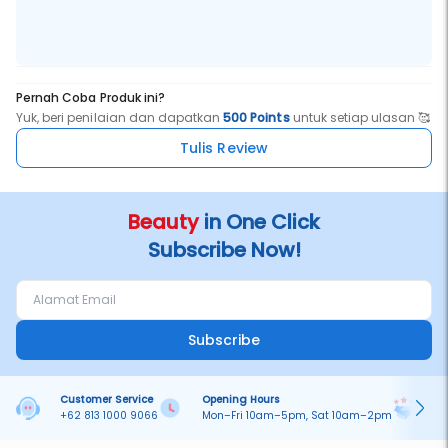
Pernah Coba Produk ini?
Yuk, beri penilaian dan dapatkan
500 Points
untuk setiap ulasan 🥰
Tulis Review
Beauty
in One Click
Subscribe Now!
Subscribe
Customer Service
Opening Hours
Pa
+62 813 1000 9066
Mon–Fri 10am–5pm, Sat 10am–2pm
On