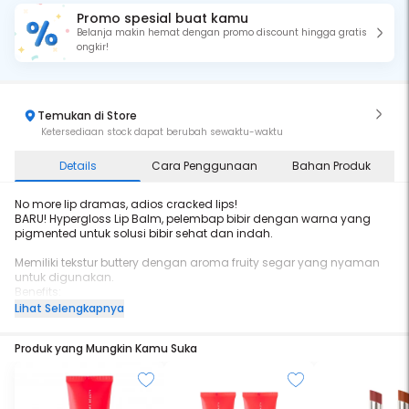
Promo spesial buat kamu
Belanja makin hemat dengan promo discount hingga gratis
ongkir!
Temukan di Store
Ketersediaan stock dapat berubah sewaktu-waktu
Details
Cara Penggunaan
Bahan Produk
No more lip dramas, adios cracked lips!
BARU! Hypergloss Lip Balm, pelembap bibir dengan warna yang
pigmented untuk solusi bibir sehat dan indah.
Memiliki tekstur buttery dengan aroma fruity segar yang nyaman
untuk digunakan.
Benefits:
✨Glass look & instant plumping
Lihat Selengkapnya
Dilengkapi dengan 86% moisturizing oil formula untuk bibir tampak
lembap dan penuh, memberikan efek glass
Produk yang Mungkin Kamu Suka
shine look