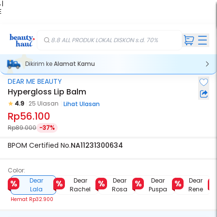
 |
E
kir
iah
8.8 ALL PRODUK LOKAL DISKON s.d. 70%
Dikirim ke
Alamat Kamu
DEAR ME BEAUTY
Hypergloss Lip Balm
4.9
25 Ulasan
Lihat Ulasan
Rp56.100
Rp89.000
-37%
BPOM Certified No.
NA11231300634
Color:
Dear
Dear
Dear
Dear
Dear
Lala
Rachel
Rosa
Puspa
Rene
Hemat
Rp32.900