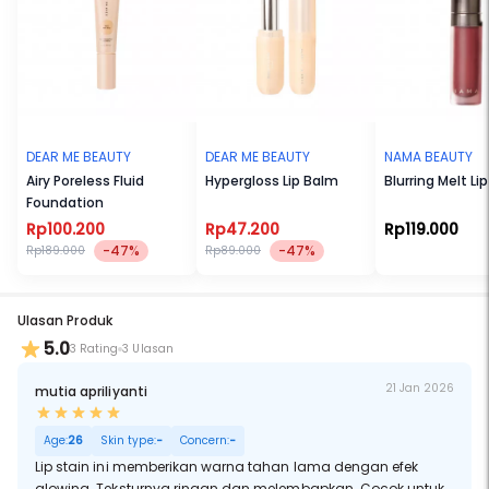
DEAR ME BEAUTY
DEAR ME BEAUTY
NAMA BEAUTY
Airy Poreless Fluid
Hypergloss Lip Balm
Blurring Melt Lip
Foundation
Rp100.200
Rp47.200
Rp119.000
-47%
-47%
Rp189.000
Rp89.000
Ulasan Produk
5.0
3 Rating
3 Ulasan
21 Jan 2026
mutia apriliyanti
Age:
26
Skin type:
-
Concern:
-
Lip stain ini memberikan warna tahan lama dengan efek
glowing. Teksturnya ringan dan melembapkan. Cocok untuk