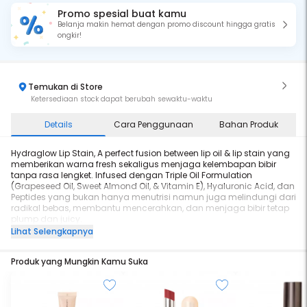
Promo spesial buat kamu
Belanja makin hemat dengan promo discount hingga gratis
ongkir!
Temukan di Store
Ketersediaan stock dapat berubah sewaktu-waktu
Details
Cara Penggunaan
Bahan Produk
Hydraglow Lip Stain, A perfect fusion between lip oil & lip stain yang
memberikan warna fresh sekaligus menjaga kelembapan bibir
tanpa rasa lengket. Infused dengan Triple Oil Formulation
(Grapeseed Oil, Sweet Almond Oil, & Vitamin E), Hyaluronic Acid, dan
Peptides yang bukan hanya menutrisi namun juga melindungi dari
radikal bebas, membantu mencerahkan, dan menjaga bibir tetap
plump dan juicy.
Lihat Selengkapnya
Diperkaya dengan Apple Extract untuk menjaga bibir tetap lembap
dan kenyal, serta menghadirkan aroma apel segar yang bikin
Produk yang Mungkin Kamu Suka
harimu lebih semangat!