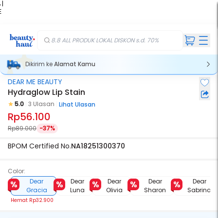
 |
E
kir
iah
8.8 ALL PRODUK LOKAL DISKON s.d. 70%
Dikirim ke
Alamat Kamu
DEAR ME BEAUTY
Hydraglow Lip Stain
5.0
3 Ulasan
Lihat Ulasan
Rp56.100
Rp89.000
-37%
BPOM Certified No.
NA18251300370
Color:
Dear
Dear
Dear
Dear
Dear
Gracia
Luna
Olivia
Sharon
Sabrina
Hemat
Rp32.900