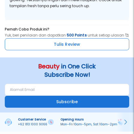
tampilan fresh tanpa perlu sering touch up.
Pernah Coba Produk ini?
Yuk, beri penilaian dan dapatkan
500 Points
untuk setiap ulasan 🥰
Tulis Review
Beauty
in One Click
Subscribe Now!
Subscribe
Customer Service
Opening Hours
Pa
+62 813 1000 9066
Mon–Fri 10am–5pm, Sat 10am–2pm
On