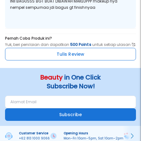
INII BAGUSSS BGT BUAT DIBAWAH MAKEUPPP makeup nya
nempel sempurnaa jdi bagus gt finishnyaa
Pernah Coba Produk ini?
Yuk, beri penilaian dan dapatkan
500 Points
untuk setiap ulasan 🥰
Tulis Review
Beauty
in One Click
Subscribe Now!
Subscribe
Customer Service
Opening Hours
Pa
+62 813 1000 9066
Mon–Fri 10am–5pm, Sat 10am–2pm
On