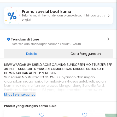
Promo spesial buat kamu
Belanja makin hemat dengan promo discount hingga gratis
ongkir!
Temukan di Store
Ketersediaan stock dapat berubah sewaktu-waktu
Details
Cara Penggunaan
NEW! WARDAH UV SHIELD ACNE CALMING SUNSCREEN MOISTURIZER SPF
35 PA++ SUNSCREEN YANG DIFORMULASIKAN KHUSUS UNTUK KULIT
BERMINYAK DAN ACNE-PRONE SKIN
Sunscreen Moisturizer SPF 35 PA+++ nyaman dan ringan
digunakan setiap hari, diformulasikan khusus untuk kulit wajah
berminyak dan rentan berjerawat. Mengandung Salicylic Acid,
Panthenol, dan Vitamin B3 yang dapat membantu melawan
bakteri penyebab jerawat.
Lihat Selengkapnya
- Lightweight
- Fresh & Watery Texture
Produk yang Mungkin Kamu Suka
- Non-Comedogenic
- Non-Acnegenic
- Dermatologically Tested