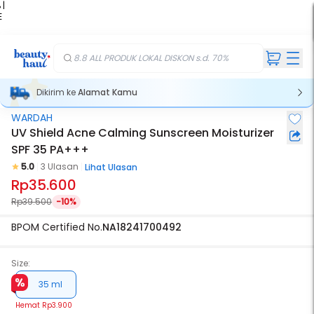
 |
E
kir
iah
8.8 ALL PRODUK LOKAL DISKON s.d. 70%
Dikirim ke
Alamat Kamu
WARDAH
UV Shield Acne Calming Sunscreen Moisturizer
SPF 35 PA+++
5.0
3 Ulasan
Lihat Ulasan
Rp35.600
Rp39.500
-10%
BPOM Certified No.
NA18241700492
Size:
35 ml
Hemat
Rp3.900