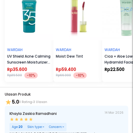
- No Alcohol
- No Fragrance
- No White Cast
- Invisible Finish
WARDAH
WARDAH
WARDAH
UV Shield Acne Calming
Moist Dew Tint
Cica + Aloe Low
Sunscreen Moisturizer
Hydramild Faci
SPF 35 PA+++
Rp35.600
Rp59.400
Rp22.500
-10%
-10%
Rp39.500
Rp66.000
Ulasan Produk
5.0
3 Rating
3 Ulasan
14 Mar 2026
Khayla Zaskia Ramadhani
Age:
20
Skin type:
-
Concern:
-