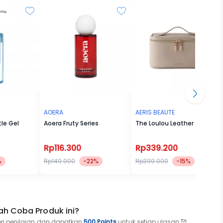
AOERA
AERIS BEAUTE
le Gel
Aoera Fruty Series
The Loulou Leather Pouch
Rp116.300
Rp339.200
%
Rp149.000
-22%
Rp399.000
-15%
ah Coba Produk ini?
eri penilaian dan dapatkan
500 Points
untuk setiap ulasan 🥰