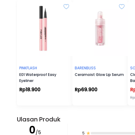
PINKFLASH
BARENBLISS
SO
E01 Waterproof Easy
Ceramoist Glow Lip Serum
Cl
Eyeliner
Ba
Rp18.900
Rp69.900
R
Rp
Ulasan Produk
0
/5
5