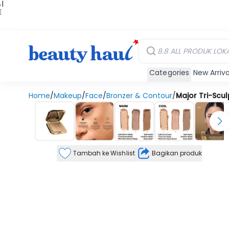
 |
E
kir
iah
Categories
New Arriva
Home
/
Makeup
/
Face
/
Bronzer & Contour
/
Major Tri-Scu
Tambah ke Wishlist
Bagikan produk