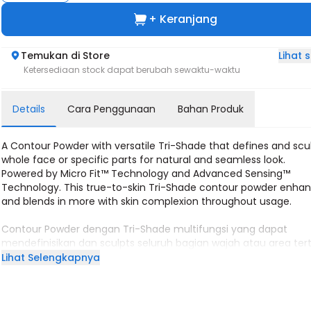
+ Keranjang
Lihat
Temukan di Store
Ketersediaan stock dapat berubah sewaktu-waktu
Details
Cara Penggunaan
Bahan Produk
A Contour Powder with versatile Tri-Shade that defines and scu
whole face or specific parts for natural and seamless look.
Powered by Micro Fit™ Technology and Advanced Sensing™
Technology. This true-to-skin Tri-Shade contour powder enha
and blends in more with skin complexion throughout usage.
Contour Powder dengan Tri-Shade multifungsi yang dapat
mendefinisikan dan sculpts seluruh bagian wajah atau area ter
untuk tampilan seamless dan natural.
Lihat Selengkapnya
Dengan Micro Fit™ Technology dan Advanced Sensing™ Techno
Tri-Shade contour ini menyesuaikan dan menyatu sempurna 
warna kulit seiring pemakaian, memberikan efek sculpting se