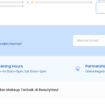
0
1
0
0
makin hemat!
ening Hours
Partnersh
n–Fri 10am–5pm, Sat 10am–2pm
Online Regist
dan Makeup Terbaik di BeautyHaul