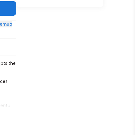
 semua
lpts the
nces
tentu
logy,
dengan
mpurna