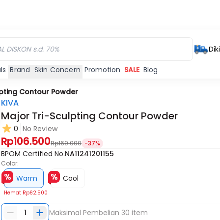
Dik
ls
Brand
Skin Concern
Promotion
SALE
Blog
lpting Contour Powder
KIVA
Major Tri-Sculpting Contour Powder
0
No Review
Rp106.500
Rp169.000
-37%
BPOM Certified No.
NA11241201155
Color:
Warm
Cool
Hemat
Rp62.500
1
Maksimal Pembelian
30
item