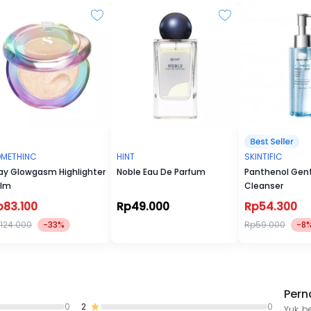
yang smooth dan natural.
METHINC
HINT
SKINTIFIC
ay Glowgasm Highlighter
Noble Eau De Parfum
Panthenol Gent
lm
Cleanser
p83.100
Rp49.000
Rp54.300
124.000
-33%
Rp59.000
-8
Pern
0
2
0
Yuk, b