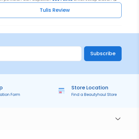
Tulis Review
Subscribe
ip
Store Location
ration Form
Find a Beautyhaul Store