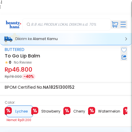
 |
E
kir
iah
8.8 ALL PRODUK LOKAL DISKON s.d. 70%
Dikirim ke
Alamat Kamu
BUTTERED
To Go Lip Balm
0
No Review
Rp46.800
Rp78.000
-40%
BPOM Certified No.
NA18251300152
Color:
Lychee
Strawberry
Cherry
Watermelon
Hemat
Rp31.200