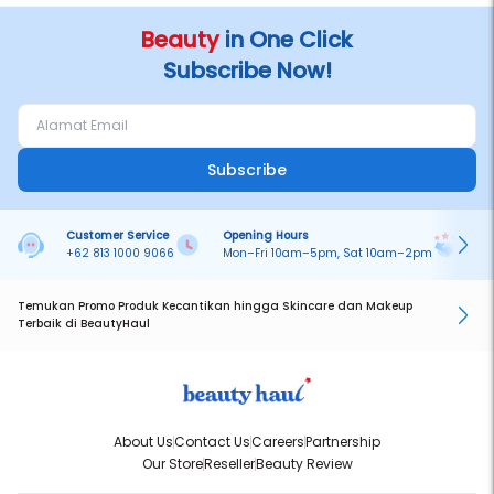
go
Beauty
in One Click
Subscribe Now!
Bahan Aktif Unggulan:
Ceramide NP – Memperkuat skin barrier bibir dan mengunci
kelembapan
Subscribe
Vitamin C – Membantu mencerahkan bibir kusam
Hyaluronic Acid – Menghidrasi secara intens dan tahan lama
Customer Service
Opening Hours
Pa
Aloe Vera & Bisabolol – Menenangkan dan mengurangi iritasi
+62 813 1000 9066
Mon–Fri 10am–5pm, Sat 10am–2pm
On
Temukan Promo Produk Kecantikan hingga Skincare dan Makeup
Terbaik di BeautyHaul
About Us
Contact Us
Careers
Partnership
Our Store
Reseller
Beauty Review