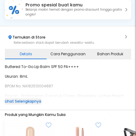
Promo spesial buat kamu
Belanja makin hemat dengan promo discount hingga gratis
ongkir!
Temukan di Store
Ketersediaan stock dapat berubah sewaktu-waktu
Details
Cara Penggunaan
Bahan Produk
Buttered To-Go Lip Balm SPF 50 PA++++
Ukuran: 8mL
BPOM No: NA182513004887
Flavors : Watermelon, Coconut, Cherry, Strawberry, Lychee, Peach,
Bubble Gum
Lihat Selengkapnya
Produk yang Mungkin Kamu Suka
Lindungi, Cerahkan, dan Lembapkan Bibir Kapan pun, di Mana pun!
Buttered To-Go Lip Balm hadir sebagai solusi perawatan bibir yang
praktis untuk kamu yang aktif. Dengan perlindungan tinggi SPF 50