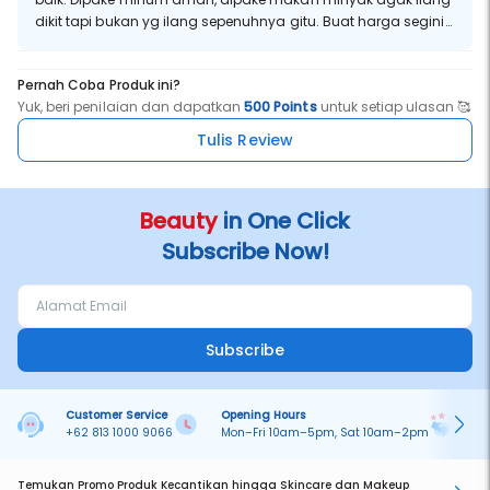
dikit tapi bukan yg ilang sepenuhnya gitu. Buat harga segini
worth it dicoba
Pernah Coba Produk ini?
Yuk, beri penilaian dan dapatkan
500 Points
untuk setiap ulasan 🥰
Tulis Review
Beauty
in One Click
Subscribe Now!
Subscribe
Customer Service
Opening Hours
Pa
+62 813 1000 9066
Mon–Fri 10am–5pm, Sat 10am–2pm
On
Temukan Promo Produk Kecantikan hingga Skincare dan Makeup