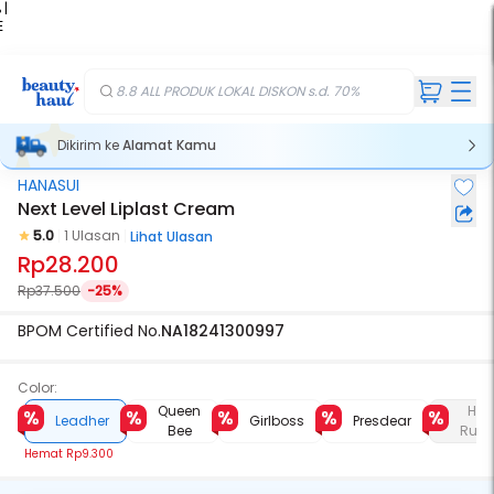
 |
E
kir
iah
8.8 ALL PRODUK LOKAL DISKON s.d. 70%
Dikirim ke
Alamat Kamu
HANASUI
Next Level Liplast Cream
5.0
1 Ulasan
Lihat Ulasan
Rp28.200
Rp37.500
-25%
BPOM Certified No.
NA18241300997
Color:
Queen
Her
Leadher
Girlboss
Presdear
Bee
Rule
Hemat
Rp9.300