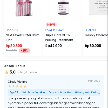
HANASUI
FACETOLOGY
BIOTALK
Next Level Butter Balm
Triple Care 13.5%
Freshly Charco
Tint
Peeling Treatment
Rp30.800
Rp42.900
Rp60.000
-25%
Rp41.000
Ulasan Produk
5.0
1 Rating
1 Ulasan
11 Mar 2026
Cindy Violina
Age:
27
Skin type:
Dry Skin
Concern:
Acne, Noda Hitam, Kulit Kering, Sensit
tipe lipcream yang teksturnya thick tapi masih ringan &
nyaman dipakai, full coverage bisa ngecover bibir dengan
baik. Dipake minum aman, dipake makan minyak agak ilang