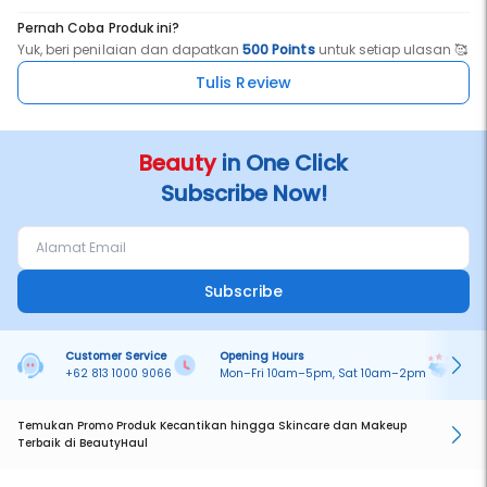
Pernah Coba Produk ini?
Yuk, beri penilaian dan dapatkan
500 Points
untuk setiap ulasan 🥰
Tulis Review
Beauty
in One Click
Subscribe Now!
Subscribe
Customer Service
Opening Hours
Pa
+62 813 1000 9066
Mon–Fri 10am–5pm, Sat 10am–2pm
On
Temukan Promo Produk Kecantikan hingga Skincare dan Makeup
Terbaik di BeautyHaul