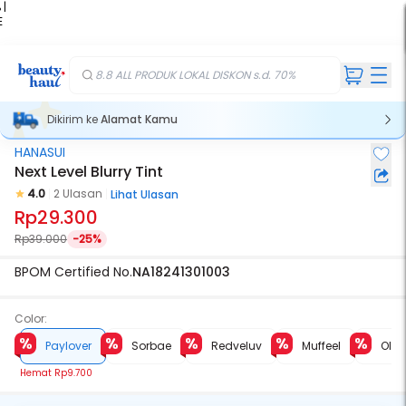
 |
E
kir
iah
8.8 ALL PRODUK LOKAL DISKON s.d. 70%
Dikirim ke
Alamat Kamu
HANASUI
Next Level Blurry Tint
4.0
2 Ulasan
Lihat Ulasan
Rp29.300
Rp39.000
-25%
BPOM Certified No.
NA18241301003
Color:
Paylover
Sorbae
Redveluv
Muffeel
Olli
Hemat
Rp9.700