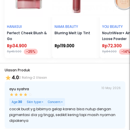
HANASUI
NAMA BEAUTY
YOU BEAUTY
Perfect Cheek Blush &
Blurring Melt Lip Tint
NoutriWear+ Airy
Go
Loose Powder
Rp34.900
Rp119.000
Rp72.300
-25%
-14%
Rp46.500
Rp84.000
Ulasan Produk
4.0
2 Rating
2 Ulasan
10 May 2026
ayu syahra
Age:
30
Skin type:
-
Concern:
-
cocok buat yg bibirnya gelap karena bisa nutup dengan
pigmentasi dia yg tinggi, sedikit kering tapi masih nyaman
dipakenya