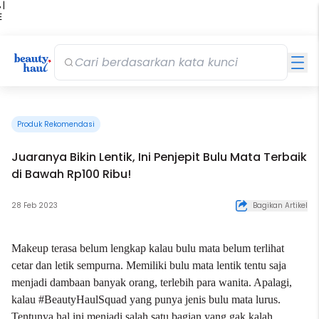
 |
E
kir
iah
Produk Rekomendasi
Juaranya Bikin Lentik, Ini Penjepit Bulu Mata Terbaik
di Bawah Rp100 Ribu!
28 Feb 2023
Bagikan Artikel
Makeup
terasa belum lengkap kalau bulu mata belum terlihat
cetar dan letik sempurna. Memiliki bulu mata lentik tentu saja
menjadi dambaan banyak orang, terlebih para wanita. Apalagi,
kalau #BeautyHaulSquad yang punya jenis bulu mata lurus.
Tentunya hal ini menjadi salah satu bagian yang gak kalah