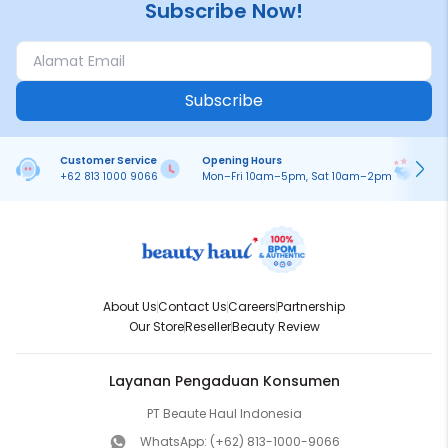
Subscribe Now!
Subscribe
Customer Service
Opening Hours
Pa
+62 813 1000 9066
Mon–Fri 10am–5pm, Sat 10am–2pm
On
About Us
Contact Us
Careers
Partnership
Our Store
Reseller
Beauty Review
Layanan Pengaduan Konsumen
PT Beaute Haul Indonesia
WhatsApp:
(+62) 813-1000-9066