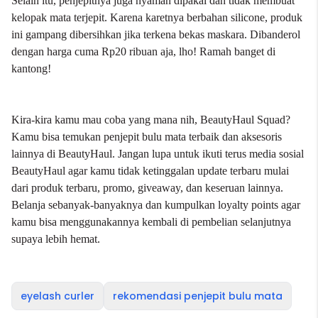
Selain itu, penjepitnya juga nyaman dipakai dan tidak membuat
kelopak mata terjepit. Karena karetnya berbahan silicone, produk
ini gampang dibersihkan jika terkena bekas maskara. Dibanderol
dengan harga cuma Rp20 ribuan aja, lho! Ramah banget di
kantong!
Kira-kira kamu mau coba yang mana nih, BeautyHaul Squad?
Kamu bisa temukan penjepit bulu mata terbaik dan aksesoris
lainnya di
BeautyHaul
. Jangan lupa untuk ikuti terus media sosial
BeautyHaul agar kamu tidak ketinggalan update terbaru mulai
dari produk terbaru, promo, giveaway, dan keseruan lainnya.
Belanja sebanyak-banyaknya dan kumpulkan loyalty points agar
kamu bisa menggunakannya kembali di pembelian selanjutnya
supaya lebih hemat.
eyelash curler
rekomendasi penjepit bulu mata