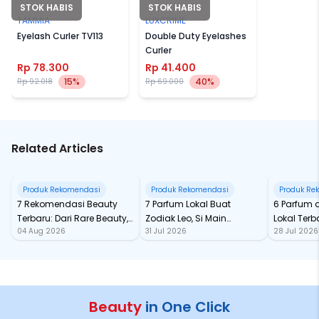
STOK HABIS
STOK HABIS
TAMMIA
LUXCRIME
Eyelash Curler TV113
Double Duty Eyelashes
Curler
Rp 78.300
Rp 41.400
15%
40%
Rp 92.018
Rp 69.000
Related Articles
Produk Rekomendasi
Produk Rekomendasi
Produk Re
7 Rekomendasi Beauty
7 Parfum Lokal Buat
6 Parfum 
Terbaru: Dari Rare Beauty,
Zodiak Leo, Si Main
Lokal Terba
04 Aug 2026
31 Jul 2026
28 Jul 2026
Sampai Rhode Skin, Super
Character yang Selalu
dari Ford
Bikin Fomo
Standout
Beauty
in One Click