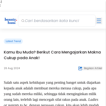
 |
E
kir
iah
Latest Trend
Kamu Ibu Muda? Berikut Cara Mengajarkan Makna
Cukup pada Anak!
26 Aug 2024
Bagikan Artikel
Salah satu aspek kehidupan yang penting banget untuk diajarkan
kepada anak adalah membuat mereka merasa cukup, pada apa
yang sudah mereka miliki, sehingga tidak menginginkan milik
orang lain, terlebih lagi mencegah sifat rakus pada anak.
Ladies
or parents to be
, dengan perasaan cukup, kita akan lebih mudah