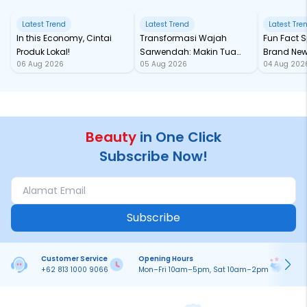
Latest Trend
Latest Trend
Latest Tre
In this Economy, Cintai
Transformasi Wajah
Fun Fact Spider-Man
Produk Lokal!
Sarwendah: Makin Tua
Brand New
06 Aug 2026
05 Aug 2026
04 Aug 202
Semakin Glowing
Baru samp
Chan!
Beauty
in One Click
Subscribe Now!
Subscribe
Customer Service
Opening Hours
Pa
+62 813 1000 9066
Mon–Fri 10am–5pm, Sat 10am–2pm
On