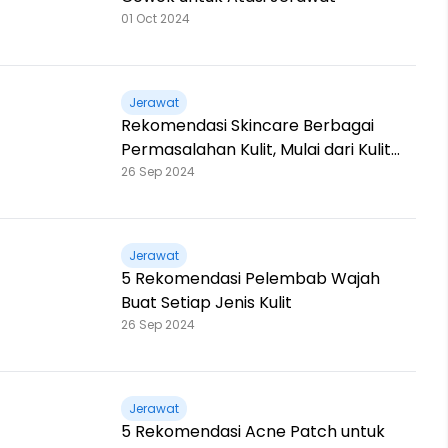
01 Oct 2024
Jerawat
Rekomendasi Skincare Berbagai
Permasalahan Kulit, Mulai dari Kulit
Berminyak hingga Flek Hitam!
26 Sep 2024
Jerawat
5 Rekomendasi Pelembab Wajah
Buat Setiap Jenis Kulit
26 Sep 2024
Jerawat
5 Rekomendasi Acne Patch untuk