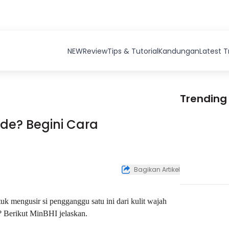
NEW
Review
Tips & Tutorial
Kandungan
Latest 
Trending
de? Begini Cara
Bagikan Artikel
tuk mengusir si pengganggu satu ini dari kulit wajah
? Berikut MinBHI jelaskan.