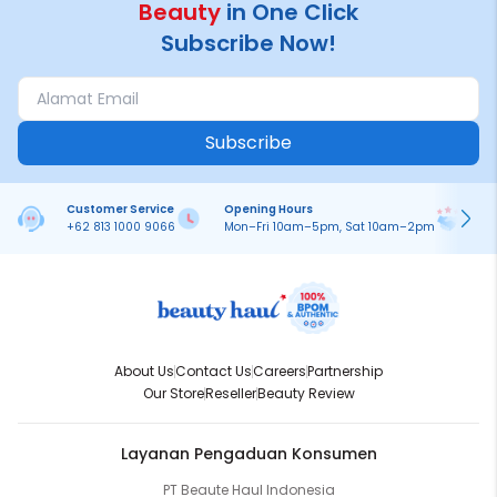
Beauty
in One Click
Subscribe Now!
Subscribe
Customer Service
Opening Hours
Pa
+62 813 1000 9066
Mon–Fri 10am–5pm, Sat 10am–2pm
On
About Us
Contact Us
Careers
Partnership
Our Store
Reseller
Beauty Review
Layanan Pengaduan Konsumen
PT Beaute Haul Indonesia