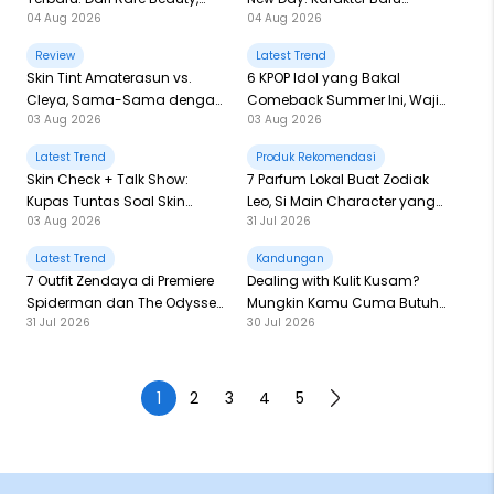
04 Aug 2026
04 Aug 2026
Sampai Rhode Skin, Super
sampai Andil Jackie Chan!
Bikin Fomo
Review
Latest Trend
Skin Tint Amaterasun vs.
6 KPOP Idol yang Bakal
Cleya, Sama-Sama dengan
Comeback Summer Ini, Wajib
03 Aug 2026
03 Aug 2026
SPF, Mana yang Paling
Stay Tuned!
Nampol?
Latest Trend
Produk Rekomendasi
Skin Check + Talk Show:
7 Parfum Lokal Buat Zodiak
Kupas Tuntas Soal Skin
Leo, Si Main Character yang
03 Aug 2026
31 Jul 2026
Barrier bareng Pestlo dan
Selalu Standout
Skintention!
Latest Trend
Kandungan
7 Outfit Zendaya di Premiere
Dealing with Kulit Kusam?
Spiderman dan The Odyssey:
Mungkin Kamu Cuma Butuh
31 Jul 2026
30 Jul 2026
Tangan Dingin Law Roach
AHA!
Beraksi!
1
2
3
4
5