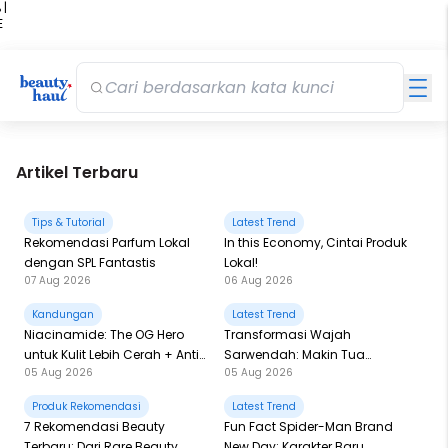
 |
E
kir
iah
Artikel Terbaru
Tips & Tutorial
Latest Trend
Rekomendasi Parfum Lokal
In this Economy, Cintai Produk
dengan SPL Fantastis
Lokal!
07 Aug 2026
06 Aug 2026
Kandungan
Latest Trend
Niacinamide: The OG Hero
Transformasi Wajah
untuk Kulit Lebih Cerah + Anti
Sarwendah: Makin Tua
05 Aug 2026
05 Aug 2026
Breakout!
Semakin Glowing
Produk Rekomendasi
Latest Trend
7 Rekomendasi Beauty
Fun Fact Spider-Man Brand
Terbaru: Dari Rare Beauty,
New Day: Karakter Baru