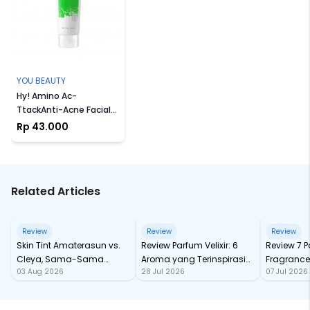
YOU BEAUTY
Hy! Amino Ac-
TtackAnti-Acne Facial
Wash
Rp 43.000
Related Articles
Review
Review
Review
Skin Tint Amaterasun vs.
Review Parfum Velixir: 6
Review 7 
Cleya, Sama-Sama
Aroma yang Terinspirasi
Fragrance
03 Aug 2026
28 Jul 2026
07 Jul 2026
dengan SPF, Mana yang
dari Karakter Mitologi
tahan Sa
Paling Nampol?
Yunani