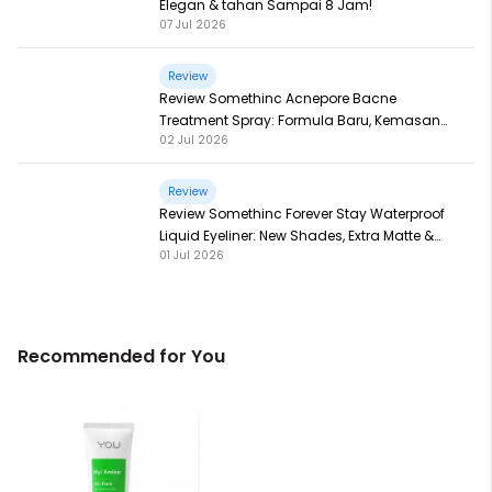
Elegan & tahan Sampai 8 Jam!
07 Jul 2026
Review
Review Somethinc Acnepore Bacne
Treatment Spray: Formula Baru, Kemasan
02 Jul 2026
Baru, Makin Ampuh!
Review
Review Somethinc Forever Stay Waterproof
Liquid Eyeliner: New Shades, Extra Matte &
01 Jul 2026
Super Pigmented!
Recommended for You