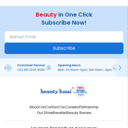
Beauty
in One Click
Subscribe Now!
Subscribe
Customer Service
Opening Hours
Pa
+62 813 1000 9066
Mon–Fri 10am–5pm, Sat 10am–2pm
On
About Us
Contact Us
Careers
Partnership
Our Store
Reseller
Beauty Review