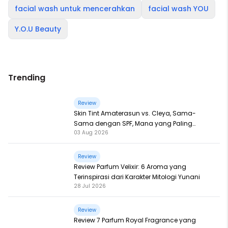
facial wash untuk mencerahkan
facial wash YOU
Y.O.U Beauty
Trending
Review
Skin Tint Amaterasun vs. Cleya, Sama-
Sama dengan SPF, Mana yang Paling
03 Aug 2026
Nampol?
Review
Review Parfum Velixir: 6 Aroma yang
Terinspirasi dari Karakter Mitologi Yunani
28 Jul 2026
Review
Review 7 Parfum Royal Fragrance yang