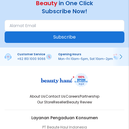
Beauty
in One Click
Subscribe Now!
Subscribe
Customer Service
Opening Hours
Pa
+62 813 1000 9066
Mon–Fri 10am–5pm, Sat 10am–2pm
On
About Us
Contact Us
Careers
Partnership
Our Store
Reseller
Beauty Review
Layanan Pengaduan Konsumen
PT Beaute Haul Indonesia