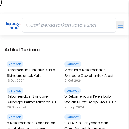
 |
E
kir
iah
Artikel Terbaru
Jerawat
Jerawat
Rekomendasi Produk Basic
Viral! Ini 5 Rekomendasi
Skincare untuk Kulit
Skincare Cowok untuk Atasi
16 Oct 2024
01 Oct 2024
Berjerawat
Jerawat
Jerawat
Jerawat
Rekomendasi Skincare
5 Rekomendasi Pelembab
Berbagai Permasalahan Kulit,
Wajah Buat Setiap Jenis Kulit
26 Sep 2024
26 Sep 2024
Mulai dari Kulit Berminyak
hingga Flek Hitam!
Jerawat
Jerawat
5 Rekomendasi Acne Patch
CATAT! Ini Penyebab dan
untuk Hempas Jerawat
Cara Ampuh Hilangkan