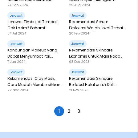
24 Sep 2024
29 Aug 2024
dengan Maksimal!
Jerawat Batu
Jerawat
Jerawat
Jerawat Timbul di Tempat
Rekomendasi Serum
Gak Lazim? Pahami
Eksfoliasi Wajah Lokal Terbaik
04 Jul 2024
20 Feb 2024
Penyebabnya di Sini!
untuk Kulit Berjerawat
Jerawat
Jerawat
Kandungan Makeup yang
Rekomendasi Skincare
Dapat Menyumbat Pori,
Ekonomis untuk Atasi Noda
11 Jan 2024
08 Dec 2023
Pemilik Acne Prone Skin Wajib
Bekas Jerawat atau PIH
Berhati-Hati
Jerawat
Jerawat
Rekomendasi Clay Mask,
Rekomendasi Skincare
Cara Mudah Membersihkan
Berlabel Halal untuk Kulit
22 Nov 2023
21 Nov 2023
Komedo untuk Kamu yang
Berjerawat!
Mager
1
2
3