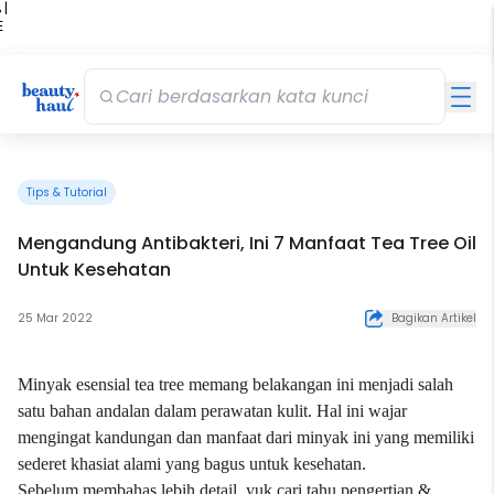
 |
E
kir
iah
Tips & Tutorial
Mengandung Antibakteri, Ini 7 Manfaat Tea Tree Oil
Untuk Kesehatan
25 Mar 2022
Bagikan Artikel
Minyak esensial tea tree memang belakangan ini menjadi salah
satu bahan andalan dalam perawatan kulit. Hal ini wajar
mengingat kandungan dan manfaat dari minyak ini yang memiliki
sederet khasiat alami yang bagus untuk kesehatan.
Sebelum membahas lebih detail, yuk cari tahu pengertian &