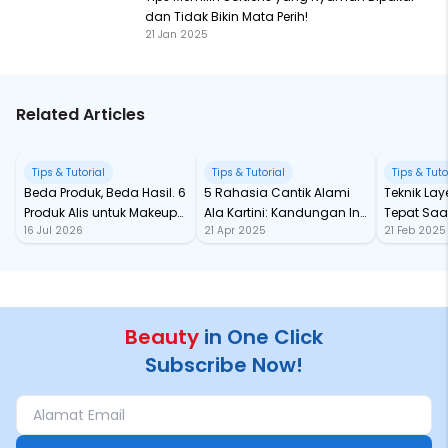
dan Tidak Bikin Mata Perih!
21 Jan 2025
Related Articles
Tips & Tutorial
Tips & Tutorial
Tips & Tuto
Beda Produk, Beda Hasil. 6
5 Rahasia Cantik Alami
Teknik Lay
Produk Alis untuk Makeup
Ala Kartini: Kandungan Ini
Tepat Saa
16 Jul 2026
21 Apr 2025
21 Feb 2025
Mata yang On Point
Wajib Ada di Dapur Kamu!
Tetap Han
Beauty
in One Click
Subscribe Now!