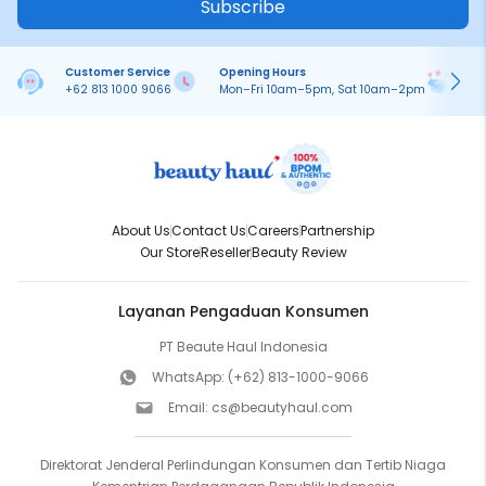
Subscribe
Customer Service
Opening Hours
Pa
+62 813 1000 9066
Mon–Fri 10am–5pm, Sat 10am–2pm
On
About Us
Contact Us
Careers
Partnership
Our Store
Reseller
Beauty Review
Layanan Pengaduan Konsumen
PT Beaute Haul Indonesia
WhatsApp:
(+62) 813-1000-9066
Email:
cs@beautyhaul.com
Direktorat Jenderal Perlindungan Konsumen dan Tertib Niaga