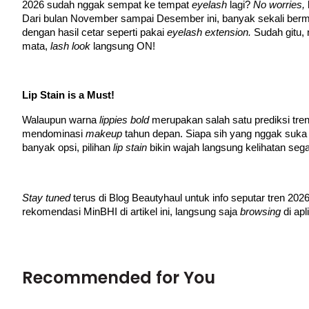
2026 sudah nggak sempat ke tempat 
eyelash 
lagi? 
No worries, 
Dari bulan November sampai Desember ini, banyak sekali ber
dengan hasil cetar seperti pakai 
eyelash extension. 
Sudah gitu, 
mata, 
lash look 
langsung ON!
Lip Stain is a Must!
Walaupun warna 
lippies bold 
merupakan salah satu prediksi tren 
mendominasi 
makeup 
tahun depan. Siapa sih yang nggak suka pa
banyak opsi, pilihan 
lip stain 
bikin wajah langsung kelihatan sega
Stay tuned 
terus di Blog Beautyhaul untuk info seputar tren 202
rekomendasi MinBHI di artikel ini, langsung saja 
browsing 
di ap
Recommended for You