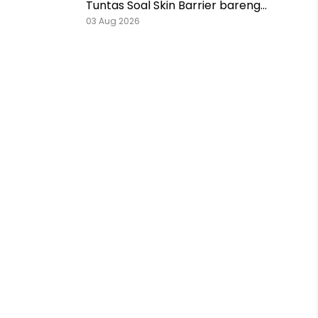
Tuntas Soal Skin Barrier bareng
Pestlo dan Skintention!
03 Aug 2026