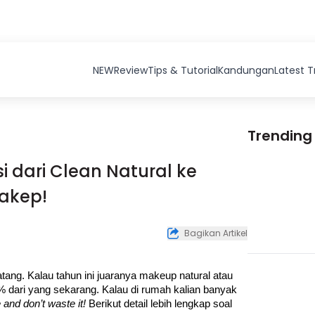
NEW
Review
Tips & Tutorial
Kandungan
Latest 
Trending
i dari Clean Natural ke
Cakep!
Bagikan Artikel
ng. Kalau tahun ini juaranya makeup natural atau 
 dari yang sekarang. Kalau di rumah kalian banyak 
 and don’t waste it! 
Berikut detail lebih lengkap soal 