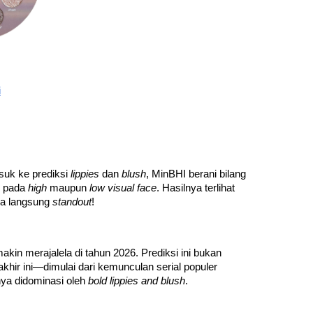
i
suk ke prediksi 
lippies
 dan 
blush
, MinBHI berani bilang 
 pada 
high
 maupun 
low visual face
. Hasilnya terlihat 
a langsung 
standout
!
makin merajalela di tahun 2026. Prediksi ini bukan 
akhir ini—dimulai dari kemunculan serial populer 
ya didominasi oleh 
bold lippies and blush
.