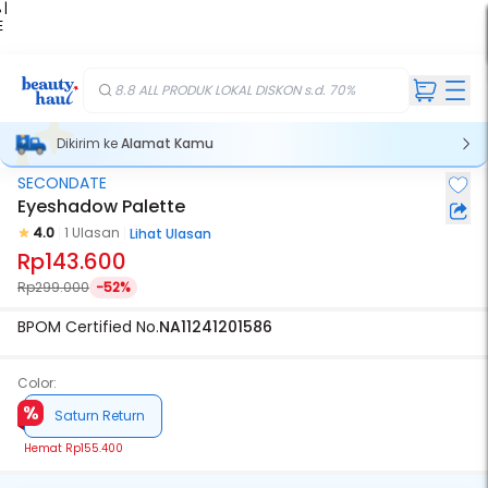
 |
E
kir
iah
8.8 ALL PRODUK LOKAL DISKON s.d. 70%
Dikirim ke
Alamat Kamu
SECONDATE
Eyeshadow Palette
4.0
1 Ulasan
Lihat Ulasan
Rp143.600
Rp299.000
-52%
BPOM Certified No.
NA11241201586
Color:
Saturn Return
Hemat
Rp155.400