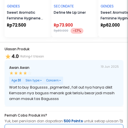
GENDES
SECONDATE
GENDES
Sweet Aromatic
Define Me Lip Liner
Sweet Aromati
Feminine Hyginene
Feminine Hygi
Wash Foam 55ml
Spray 23ml
Rp72.500
Rp73.900
Rp62.000
-17%
Rp89.000
Ulasan Produk
4.0
1 Rating
1 Ulasan
19 Jun 2025
Awan Awan
Age:
31
Skin type:
-
Concern:
-
Wort to buy Bagussss , pigmented , fall out nya hanya dikit
Kemasan nya baguss menarik gak terlalu besar jadi masih
aman masuk tas Bagussss
Pernah Coba Produk ini?
Yuk, beri penilaian dan dapatkan
500 Points
untuk setiap ulasan 🥰