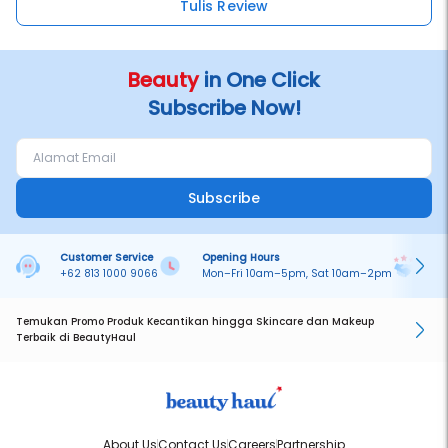
Tulis Review
Beauty
in One Click
Subscribe Now!
Subscribe
Customer Service
Opening Hours
Pa
+62 813 1000 9066
Mon–Fri 10am–5pm, Sat 10am–2pm
On
Temukan Promo Produk Kecantikan hingga Skincare dan Makeup
Terbaik di BeautyHaul
About Us
Contact Us
Careers
Partnership