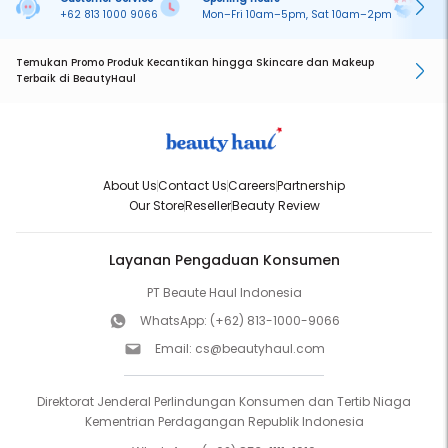
+62 813 1000 9066
Mon–Fri 10am–5pm, Sat 10am–2pm
On
Temukan Promo Produk Kecantikan hingga Skincare dan Makeup
Terbaik di BeautyHaul
About Us
Contact Us
Careers
Partnership
Our Store
Reseller
Beauty Review
Layanan Pengaduan Konsumen
PT Beaute Haul Indonesia
WhatsApp:
(+62) 813-1000-9066
Email:
cs@beautyhaul.com
Direktorat Jenderal Perlindungan Konsumen dan Tertib Niaga
Kementrian Perdagangan Republik Indonesia