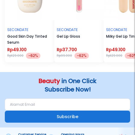
SECONDATE
SECONDATE
SECONDATE
Good Skin Day Tinted
Gel Lip Gloss
Milky Gel Lip Tin
Serum
Rp49.100
Rp37.700
Rp49.100
-62%
-62%
-62
Rp129.000
Rp99.000
Rp129.000
Beauty
in One Click
Subscribe Now!
Subscribe
Customer Service
Opening Hours
Pa