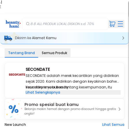
 |
E
kir
iah
8.8 ALL PRODUK LOKAL DISKON s.d. 70%
Dikirim ke
Alamat Kamu
Tentang Brand
Semua Produk
SECONDATE
SECONDATE adalah merek kecantikan yang didirikan
sejak 2020. Kami didirikan dengan keyakinan bahwa
kecantikanmu bukan tentang kesempurnaan, itu
Your story is your beauty
Lihat Selengkapnya
adalah bagian dari cerita yang sedang kamu tulis
untuk dirimu sendiri sambil merangkul diri sejati dan
Promo spesial buat kamu
keunikanmu. Kami tidak menginginkan apa pun
Belanja makin hemat dengan promo discount hingga gratis
selain menjadi bagian dari ceritamu karena kamu
ongkir!
sudah menjadi bagian dari cerita kami. Oleh karena
itu, kami berkomitmen untuk menghadirkan produk
New Launch
Lihat Semua
yang tidak hanya terlihat dan terasa mewah, tetapi