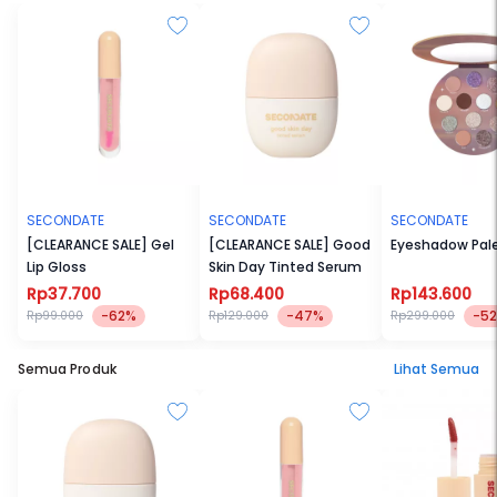
juga baik untuk kulitmu.
SECONDATE
SECONDATE
SECONDATE
[CLEARANCE SALE] Gel
[CLEARANCE SALE] Good
Eyeshadow Pal
Lip Gloss
Skin Day Tinted Serum
Rp37.700
Rp68.400
Rp143.600
-62%
-47%
-5
Rp99.000
Rp129.000
Rp299.000
Semua Produk
Lihat Semua