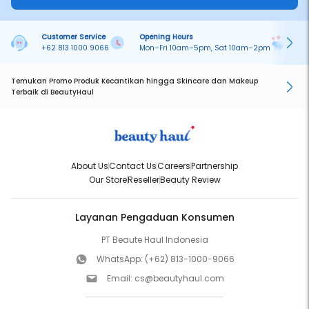
Customer Service
Opening Hours
Pa
+62 813 1000 9066
Mon–Fri 10am–5pm, Sat 10am–2pm
On
Temukan Promo Produk Kecantikan hingga Skincare dan Makeup
Terbaik di BeautyHaul
About Us
Contact Us
Careers
Partnership
Our Store
Reseller
Beauty Review
Layanan Pengaduan Konsumen
PT Beaute Haul Indonesia
WhatsApp:
(+62) 813-1000-9066
Email:
cs@beautyhaul.com