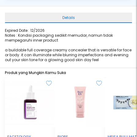
Details
Expired Date : 12/2026
Notes : Kondisi packaging sedikit memudar, namun tidak
mempegaruhi inner product
a buildable full coverage creamy concealer that is versatile for face
or body. it can illuminate while blurring imperfections and evening
out your skin tone for a glowing good skin day feel
Produk yang Mungkin Kamu Suka
FACETOLOGY
BIORE
MEISA BULU MA