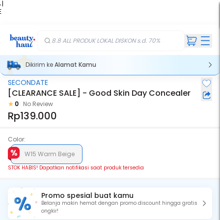
 |
E
kir
iah
8.8 ALL PRODUK LOKAL DISKON s.d. 70%
Dikirim ke
Alamat Kamu
SECONDATE
Stok Habis
[CLEARANCE SALE] - Good Skin Day Concealer
0
No Review
Rp139.000
Color:
W15 Warm Beige
STOK HABIS! Dapatkan notifikasi saat produk tersedia
Promo spesial buat kamu
Belanja makin hemat dengan promo discount hingga gratis
ongkir!