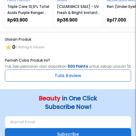
Triple Care 13,5% Total
[CLEARANCE SALE] - UV
Ren (Under Eye
Acids Purple Ranger
Fresh & Bright Instant
Peeling Treatment
Cover Sunscreen SPF
Rp93.900
Rp36.900
Rp17.000
50+ PA+++
Ulasan Produk
0
0 Rating
0 Ulasan
Pernah Coba Produk ini?
Yuk, beri penilaian dan dapatkan
500 Points
untuk setiap ulasan 🥰
Tulis Review
Beauty
in One Click
Subscribe Now!
Subscribe