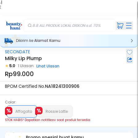
 |
E
kir
iah
8.8 ALL PRODUK LOKAL DISKON s.d. 70%
Dikirim ke
Alamat Kamu
SECONDATE
Stok Habis
Milky Lip Plump
5.0
1 Ulasan
Lihat Ulasan
Rp99.000
BPOM Certified No.
NA18241300906
Color:
Affogato
Rossie Latte
STOK HABIS! Dapatkan notifikasi saat produk tersedia
Promo spesial buat kamu