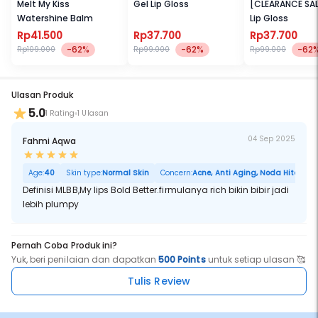
Melt My Kiss
Gel Lip Gloss
[CLEARANCE SAL
Watershine Balm
Lip Gloss
Rp41.500
Rp37.700
Rp37.700
-62%
-62%
-62
Rp109.000
Rp99.000
Rp99.000
Ulasan Produk
5.0
1 Rating
1 Ulasan
04 Sep 2025
Fahmi Aqwa
Age:
40
Skin type:
Normal Skin
Concern:
Acne, Anti Aging, Noda Hitam, Po
Definisi MLBB,My lips Bold Better.firmulanya rich bikin bibir jadi
lebih plumpy
Pernah Coba Produk ini?
Yuk, beri penilaian dan dapatkan
500 Points
untuk setiap ulasan 🥰
Tulis Review