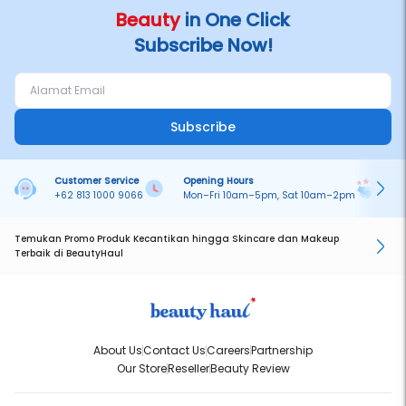
Beauty
in One Click
Subscribe Now!
Subscribe
Customer Service
Opening Hours
Pa
+62 813 1000 9066
Mon–Fri 10am–5pm, Sat 10am–2pm
On
Temukan Promo Produk Kecantikan hingga Skincare dan Makeup
Terbaik di BeautyHaul
About Us
Contact Us
Careers
Partnership
Our Store
Reseller
Beauty Review