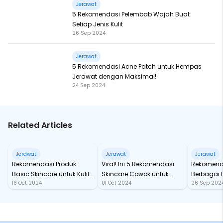
Jerawat
5 Rekomendasi Pelembab Wajah Buat
Setiap Jenis Kulit
26 Sep 2024
Jerawat
5 Rekomendasi Acne Patch untuk Hempas
Jerawat dengan Maksimal!
24 Sep 2024
Related Articles
Jerawat
Jerawat
Jerawat
Rekomendasi Produk
Viral! Ini 5 Rekomendasi
Rekomenda
Basic Skincare untuk Kulit
Skincare Cowok untuk
Berbagai
16 Oct 2024
01 Oct 2024
26 Sep 202
Berjerawat
Atasi Jerawat
Kulit, Mulai
Berminyak
Hitam!