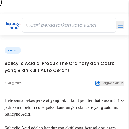
 |
E
kir
iah
Jerawat
Salicylic Acid di Produk The Ordinary dan Cosrx
yang Bikin Kulit Auto Cerah!
31 Aug 2023
Bagikan Artikel
Bete sama bekas jerawat yang bikin kulit jadi terlihat kusam? Bisa
jadi kamu belum coba pakai kandungan
skincare
yang satu ini:
Salicylic Acid!
Salicylic Acid
adalah kandungan aktif yang berasal dari asam