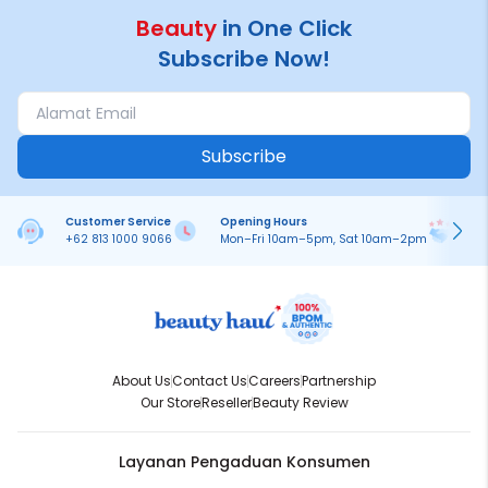
Beauty
in One Click
Subscribe Now!
Subscribe
Customer Service
Opening Hours
Pa
+62 813 1000 9066
Mon–Fri 10am–5pm, Sat 10am–2pm
On
About Us
Contact Us
Careers
Partnership
Our Store
Reseller
Beauty Review
Layanan Pengaduan Konsumen