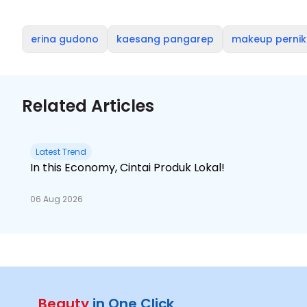
erina gudono
kaesang pangarep
makeup perni
Related Articles
Latest Trend
In this Economy, Cintai Produk Lokal!
06 Aug 2026
Beauty
in One Click