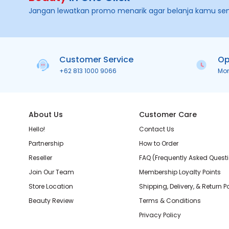
Jangan lewatkan promo menarik agar belanja kamu se
Customer Service
Op
+62 813 1000 9066
Mo
About Us
Customer Care
Hello!
Contact Us
Partnership
How to Order
Reseller
FAQ (Frequently Asked Quest
Join Our Team
Membership Loyalty Points
Store Location
Shipping, Delivery, & Return P
Beauty Review
Terms & Conditions
Privacy Policy