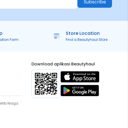
Subscribe
ip
Store Location
ration Form
Find a Beautyhaul Store
Download aplikasi Beautyhaul
rtib Niaga