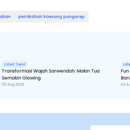
kahan
pernikahan kaesang pangarep
Latest Trend
Lat
Transformasi Wajah Sarwendah: Makin Tua
Fun Fact Spider-Man
Semakin Glowing
Bar
05 Aug 2026
04 A