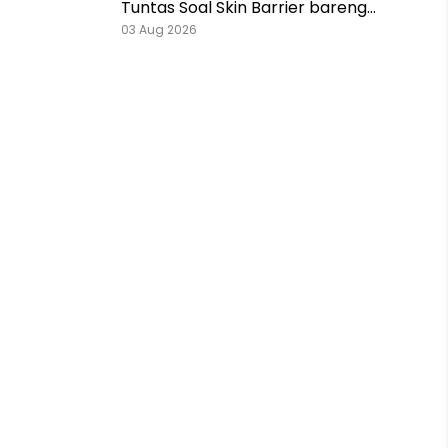
Tuntas Soal Skin Barrier bareng
Pestlo dan Skintention!
03 Aug 2026