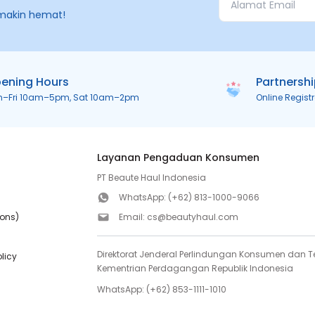
makin hemat!
ening Hours
Partnersh
n–Fri 10am–5pm, Sat 10am–2pm
Online Regist
Layanan Pengaduan Konsumen
PT Beaute Haul Indonesia
WhatsApp:
(+62) 813-1000-9066
ions)
Email:
cs@beautyhaul.com
Direktorat Jenderal Perlindungan Konsumen dan Te
olicy
Kementrian Perdagangan Republik Indonesia
WhatsApp:
(+62) 853-1111-1010