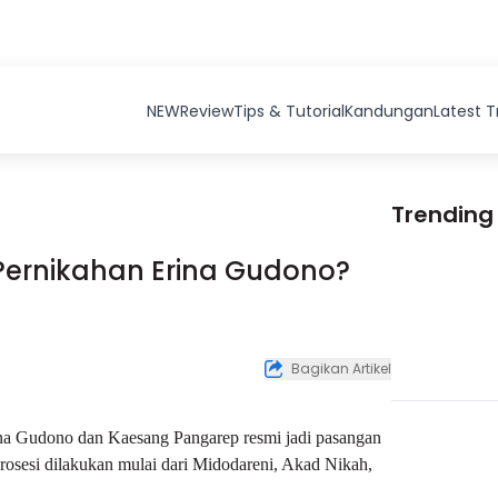
NEW
Review
Tips & Tutorial
Kandungan
Latest 
Trending
Pernikahan Erina Gudono?
Bagikan Artikel
rina Gudono dan Kaesang Pangarep resmi jadi pasangan
osesi dilakukan mulai dari Midodareni, Akad Nikah,