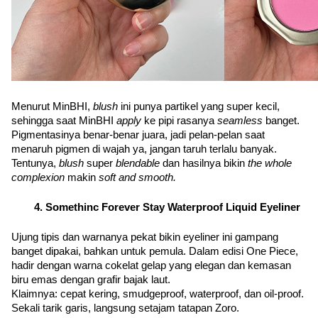
Menurut MinBHI, 
blush 
ini punya partikel yang super kecil, 
sehingga saat MinBHI 
apply 
ke pipi rasanya 
seamless 
banget. 
Pigmentasinya benar-benar juara, jadi pelan-pelan saat 
menaruh pigmen di wajah ya, jangan taruh terlalu banyak. 
Tentunya, 
blush 
super 
blendable 
dan hasilnya bikin 
the whole 
complexion 
makin 
soft and smooth. 
Somethinc Forever Stay Waterproof Liquid Eyeliner
Ujung tipis dan warnanya pekat bikin eyeliner ini gampang 
banget dipakai, bahkan untuk pemula. Dalam edisi One Piece, 
hadir dengan warna cokelat gelap yang elegan dan kemasan 
biru emas dengan grafir bajak laut.
Klaimnya: cepat kering, smudgeproof, waterproof, dan oil-proof. 
Sekali tarik garis, langsung setajam tatapan Zoro.