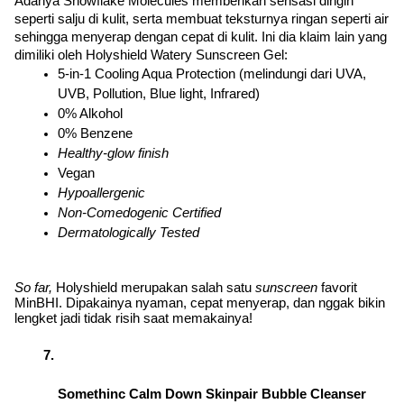
Adanya Snowflake Molecules memberikan sensasi dingin 
seperti salju di kulit, serta membuat teksturnya ringan seperti air 
sehingga menyerap dengan cepat di kulit. Ini dia klaim lain yang 
dimiliki oleh Holyshield Watery Sunscreen Gel:
⁠5-in-1 Cooling Aqua Protection (melindungi dari UVA, 
UVB, Pollution, Blue light, Infrared)
0% Alkohol
⁠0% Benzene
Healthy-glow finish
Vegan
Hypoallergenic
Non-Comedogenic Certified
Dermatologically Tested
So far, 
Holyshield merupakan salah satu 
sunscreen 
favorit 
MinBHI. Dipakainya nyaman, cepat menyerap, dan nggak bikin 
lengket jadi tidak risih saat memakainya!
Somethinc Calm Down Skinpair Bubble Cleanser