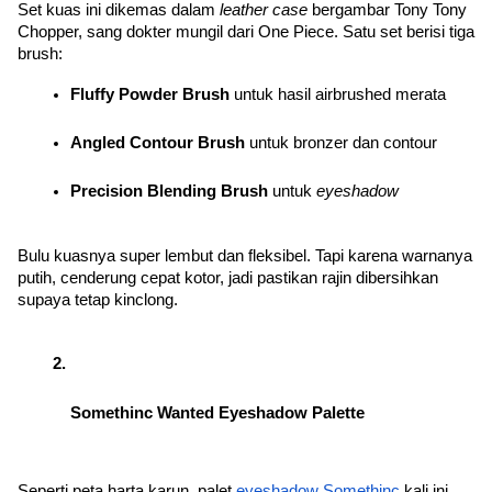
Set kuas ini dikemas dalam 
leather case
 bergambar Tony Tony 
Chopper, sang dokter mungil dari One Piece. Satu set berisi tiga 
brush:
Fluffy Powder Brush
 untuk hasil airbrushed merata
Angled Contour Brush
 untuk bronzer dan contour
Precision Blending Brush
 untuk 
eyeshadow
Bulu kuasnya super lembut dan fleksibel. Tapi karena warnanya 
putih, cenderung cepat kotor, jadi pastikan rajin dibersihkan 
supaya tetap kinclong.
Somethinc Wanted Eyeshadow Palette
Seperti peta harta karun, palet 
eyeshadow Somethinc
 kali ini 