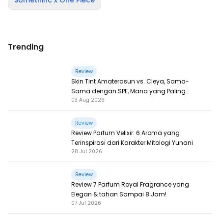
Somethinc x One Piece
Trending
Review
Skin Tint Amaterasun vs. Cleya, Sama-
Sama dengan SPF, Mana yang Paling
03 Aug 2026
Nampol?
Review
Review Parfum Velixir: 6 Aroma yang
Terinspirasi dari Karakter Mitologi Yunani
28 Jul 2026
Review
Review 7 Parfum Royal Fragrance yang
Elegan & tahan Sampai 8 Jam!
07 Jul 2026