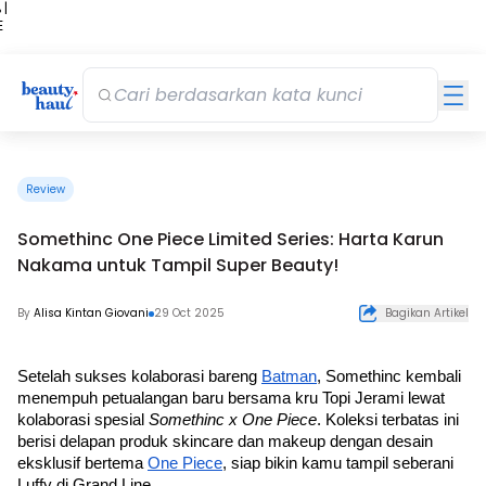
 |
E
kir
iah
Review
Somethinc One Piece Limited Series: Harta Karun
Nakama untuk Tampil Super Beauty!
By
Alisa Kintan Giovani
29 Oct 2025
Bagikan Artikel
Setelah sukses kolaborasi bareng 
Batman
, Somethinc kembali 
menempuh petualangan baru bersama kru Topi Jerami lewat 
kolaborasi spesial 
Somethinc x One Piece
. Koleksi terbatas ini 
berisi delapan produk skincare dan makeup dengan desain 
eksklusif bertema 
One Piece
, siap bikin kamu tampil seberani 
Luffy di Grand Line.