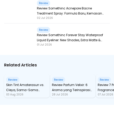
Review
Review Somethinc Acnepore Bacne
Treatment Spray: Formula Baru, Kemasan
02 Jul 2026
Baru, Makin Ampuh!
Review
Review Somethinc Forever Stay Waterproof
Liquid Eyeliner: New Shades, Extra Matte &
01 Jul 2026
Super Pigmented!
Related Articles
Review
Review
Review
Skin Tint Amaterasun vs.
Review Parfum Velixir: 6
Review 7 
Cleya, Sama-Sama
Aroma yang Terinspirasi
Fragrance
03 Aug 2026
28 Jul 2026
07 Jul 2026
dengan SPF, Mana yang
dari Karakter Mitologi
tahan Sa
Paling Nampol?
Yunani