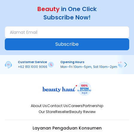
Beauty
in One Click
Subscribe Now!
Subscribe
Customer Service
Opening Hours
Pa
+62 813 1000 9066
Mon–Fri 10am–5pm, Sat 10am–2pm
On
About Us
Contact Us
Careers
Partnership
Our Store
Reseller
Beauty Review
Layanan Pengaduan Konsumen