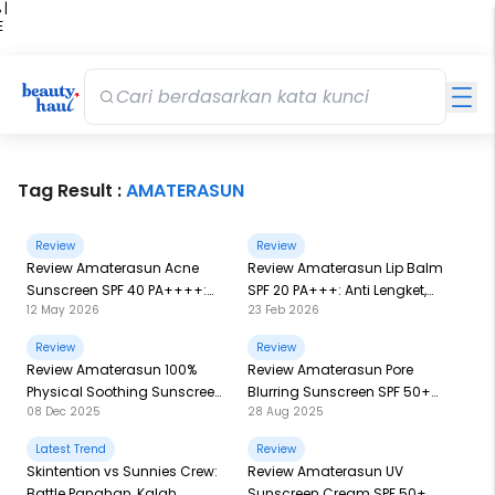
 |
E
kir
iah
Tag Result :
AMATERASUN
Review
Review
Review Amaterasun Acne
Review Amaterasun Lip Balm
Sunscreen SPF 40 PA++++:
SPF 20 PA+++: Anti Lengket,
12 May 2026
23 Feb 2026
dengan Acnebarrier ™, Aman
Bibir Lembapnya Maksimal!
untuk Kulit Berjerawat
Review
Review
Review Amaterasun 100%
Review Amaterasun Pore
Physical Soothing Sunscreen:
Blurring Sunscreen SPF 50+
08 Dec 2025
28 Aug 2025
Kolaborasi Bareng dr.
PA++++: Pori Jadi Blur, Kulit
Incognito Pakai Formula
Makin Terlindungi
Latest Trend
Review
SootheDefend!
Skintention vs Sunnies Crew:
Review Amaterasun UV
Battle Panahan, Kalah
Sunscreen Cream SPF 50+