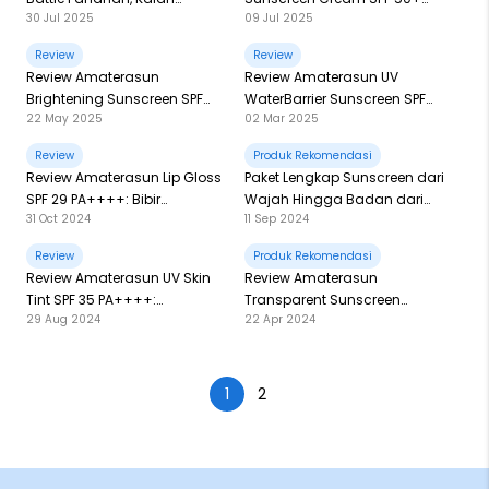
30 Jul 2025
09 Jul 2025
Menang Bawa Pulang
PA++++: Kemasan Baru,
Beauties!
Lebih Optimal Melindungi
Review
Review
Review Amaterasun
Review Amaterasun UV
Brightening Sunscreen SPF
WaterBarrier Sunscreen SPF
22 May 2025
02 Mar 2025
50+ PA++++: Sunscreen
35 PA++++: Tekstur Ringan,
Ungu Dengan 4x Brightening
Proteksi Jagoan!
Review
Produk Rekomendasi
Agent
Review Amaterasun Lip Gloss
Paket Lengkap Sunscreen dari
SPF 29 PA++++: Bibir
Wajah Hingga Badan dari
31 Oct 2024
11 Sep 2024
Maksimal Terlindungi
Amaterasun!
Review
Produk Rekomendasi
Review Amaterasun UV Skin
Review Amaterasun
Tint SPF 35 PA++++:
Transparent Sunscreen
29 Aug 2024
22 Apr 2024
Complexion Seringan Air,
Moisturizer: Dengan Formula
Seperti Tidak Pakai Apa-Apa!
Baru, Maksimal Melindungi!
1
2