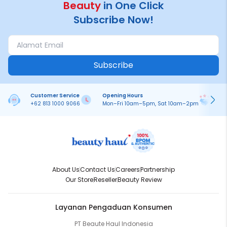
Beauty
in One Click
Subscribe Now!
Subscribe
Customer Service
Opening Hours
Pa
+62 813 1000 9066
Mon–Fri 10am–5pm, Sat 10am–2pm
On
About Us
Contact Us
Careers
Partnership
Our Store
Reseller
Beauty Review
Layanan Pengaduan Konsumen
PT Beaute Haul Indonesia