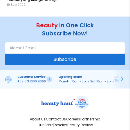
19 Sep 2022
Ceramide
Beauty
in One Click
Subscribe Now!
Subscribe
Customer Service
Opening Hours
Pa
+62 813 1000 9066
Mon–Fri 10am–5pm, Sat 10am–2pm
On
About Us
Contact Us
Careers
Partnership
Our Store
Reseller
Beauty Review