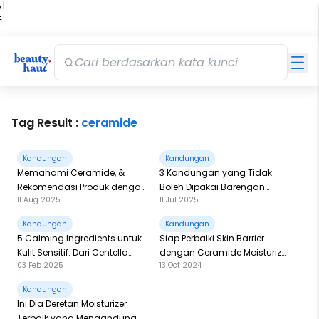
 |
E
kir
iah
Tag Result :
ceramide
Kandungan
Kandungan
Memahami Ceramide, &
3 Kandungan yang Tidak
Rekomendasi Produk dengan
Boleh Dipakai Barengan
11 Aug 2025
11 Jul 2025
Kandungan Terbaik di
sama AHA. Wajib di Hapal!
Dalamnya
Kandungan
Kandungan
5 Calming Ingredients untuk
Siap Perbaiki Skin Barrier
Kulit Sensitif: Dari Centella
dengan Ceramide Moisturizer
03 Feb 2025
13 Oct 2024
Asiatica sampai Squalane,
Terbaik
Pahami di Sini!
Kandungan
Ini Dia Deretan Moisturizer
Terbaik yang Mengandung