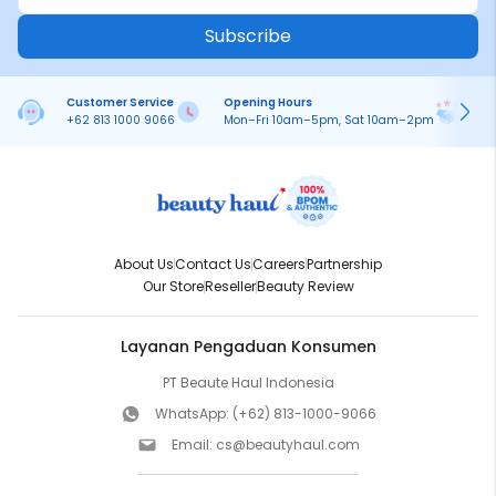
Subscribe
Customer Service
Opening Hours
Pa
+62 813 1000 9066
Mon–Fri 10am–5pm, Sat 10am–2pm
On
About Us
Contact Us
Careers
Partnership
Our Store
Reseller
Beauty Review
Layanan Pengaduan Konsumen
PT Beaute Haul Indonesia
WhatsApp:
(+62) 813-1000-9066
Email:
cs@beautyhaul.com