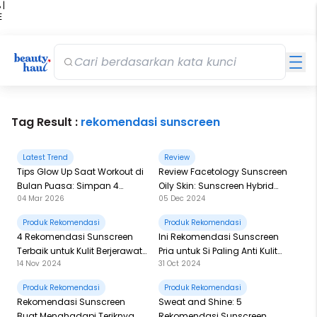
 |
E
kir
iah
Tag Result :
rekomendasi sunscreen
Latest Trend
Review
Tips Glow Up Saat Workout di
Review Facetology Sunscreen
Bulan Puasa: Simpan 4
Oily Skin: Sunscreen Hybrid
04 Mar 2026
05 Dec 2024
Beauties Ini, Fix Aman!
Khusus Kulit Berminyak dan
Jerawat!
Produk Rekomendasi
Produk Rekomendasi
4 Rekomendasi Sunscreen
Ini Rekomendasi Sunscreen
Terbaik untuk Kulit Berjerawat,
Pria untuk Si Paling Anti Kulit
14 Nov 2024
31 Oct 2024
Wajib Punya!
Gosong
Produk Rekomendasi
Produk Rekomendasi
Rekomendasi Sunscreen
Sweat and Shine: 5
Buat Menghadapi Teriknya
Rekomendasi Sunscreen