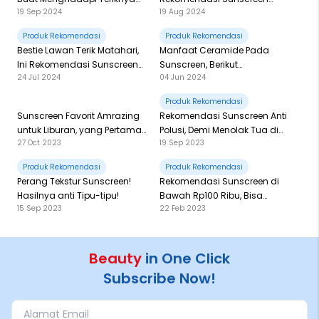
19 Sep 2024
19 Aug 2024
Matahari Indonesia!
Waterproof Untuk
Berolahraga
Produk Rekomendasi
Produk Rekomendasi
Bestie Lawan Terik Matahari,
Manfaat Ceramide Pada
Ini Rekomendasi Sunscreen
Sunscreen, Berikut
24 Jul 2024
04 Jun 2024
Terbaik untuk Kulit Berminyak!
Rekomendasinya!
Produk Rekomendasi
Sunscreen Favorit Amrazing
Rekomendasi Sunscreen Anti
untuk Liburan, yang Pertama
Polusi, Demi Menolak Tua di
27 Oct 2023
19 Sep 2023
dengan Perlindungan
Jalan!
Kerusakan Sampai Tingkat
Produk Rekomendasi
Produk Rekomendasi
DNA
Perang Tekstur Sunscreen!
Rekomendasi Sunscreen di
Hasilnya anti Tipu-tipu!
Bawah Rp100 Ribu, Bisa
15 Sep 2023
22 Feb 2023
Dipakai di Atas Makeup!
Beauty
in One Click
Subscribe Now!