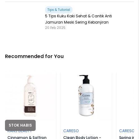
Tips & Tutorial
5 Tips Kuku Kaki Sehat & Cantik Anti
Jamuran Meski Sering Kebanjiran
20 Feb 2025
Recommended for You
STOK HABIS
RANS BEAUTY
CARESO
CARESO
Cinnamon & Saffron
Clean Body Lotion -
Spring in 