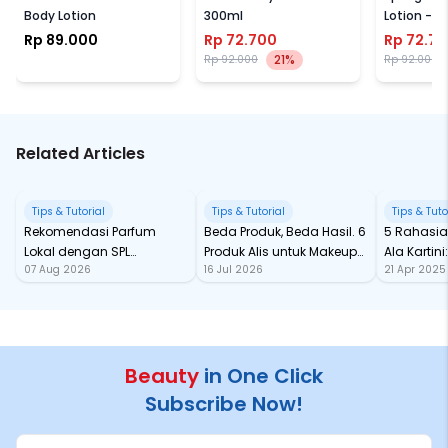
Body Lotion
300ml
Lotion - 
Rp 89.000
Rp 72.700
Rp 72.7
21%
Rp 92.000
Rp 92.000
Related Articles
Tips & Tutorial
Tips & Tutorial
Tips & Tuto
Rekomendasi Parfum
Beda Produk, Beda Hasil. 6
5 Rahasia
Lokal dengan SPL
Produk Alis untuk Makeup
Ala Kartin
07 Aug 2026
16 Jul 2026
21 Apr 2025
Fantastis
Mata yang On Point
Wajib Ada
Beauty
in One Click
Subscribe Now!