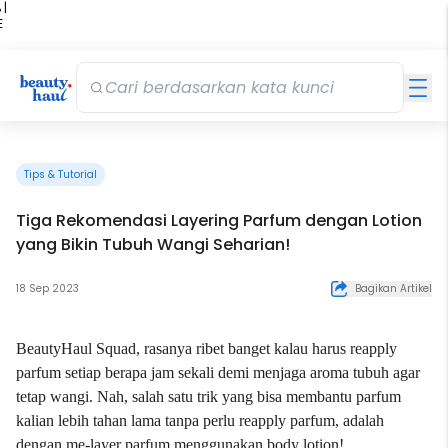
 |
E
kir
iah
Tips & Tutorial
Tiga Rekomendasi Layering Parfum dengan Lotion
yang Bikin Tubuh Wangi Seharian!
18 Sep 2023
Bagikan Artikel
BeautyHaul Squad, rasanya ribet banget kalau harus reapply
parfum setiap berapa jam sekali demi menjaga aroma tubuh agar
tetap wangi. Nah, salah satu trik yang bisa membantu parfum
kalian lebih tahan lama tanpa perlu reapply parfum, adalah
dengan me-layer parfum menggunakan body lotion!