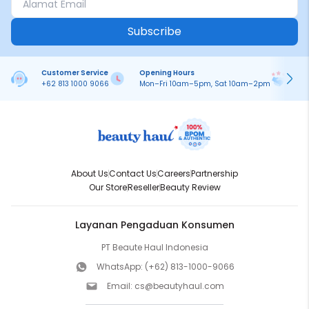
Subscribe
Customer Service
Opening Hours
Pa
+62 813 1000 9066
Mon–Fri 10am–5pm, Sat 10am–2pm
On
About Us
Contact Us
Careers
Partnership
Our Store
Reseller
Beauty Review
Layanan Pengaduan Konsumen
PT Beaute Haul Indonesia
WhatsApp:
(+62) 813-1000-9066
Email:
cs@beautyhaul.com