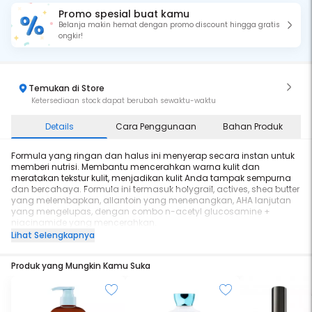
Promo spesial buat kamu
Belanja makin hemat dengan promo discount hingga gratis
ongkir!
Temukan di Store
Ketersediaan stock dapat berubah sewaktu-waktu
Details
Cara Penggunaan
Bahan Produk
Formula yang ringan dan halus ini menyerap secara instan untuk
memberi nutrisi. Membantu mencerahkan warna kulit dan
meratakan tekstur kulit, menjadikan kulit Anda tampak sempurna
dan bercahaya. Formula ini termasuk holygrail, actives, shea butter
yang melembapkan, allantoin yang menenangkan, AHA lanjutan
yang mengelupas, dengan combo n-acetyl glucosamine +
niacinamide yang mencerahkan.
Lihat Selengkapnya
Produk yang Mungkin Kamu Suka
Kandungan holygrail actives:
Shea butter: Melembapkan Kulit
Allantoin: Menenangkan kulit yang beriritasi