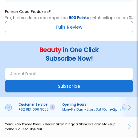
flawless and glowing appearance. this formula includes holy grail
actives: moisturizing shea butter, soothing allantoin, exfoliating
Pernah Coba Produk ini?
advanced AHA, with brightening combo n-acetyl Glucosamine +
Yuk, beri penilaian dan dapatkan
500 Points
untuk setiap ulasan 🥰
niacinamide.
Tulis Review
Fragrance : The essence of spring! The freshness of ripe Pears
combine with the newly bloomed Freesias, balanced by Roses,
Beauty
in One Click
Ambers, Patchouli and Whitemusk.
Subscribe Now!
Fragrance :
- Halal
Subscribe
- Cruelty Free
- Vegan
Customer Service
Opening Hours
Pa
- Long Lasting Fragrance
+62 813 1000 9066
Mon–Fri 10am–5pm, Sat 10am–2pm
On
- BPOM Certified
Temukan Promo Produk Kecantikan hingga Skincare dan Makeup
Terbaik di BeautyHaul