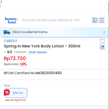
 |
E
kir
iah
8.8 ALL PRODUK LOKAL DISKON s.d. 70%
Dikirim ke
Alamat Kamu
CARESO
Spring in New York Body Lotion - 300ml
5.0
1 Ulasan
Lihat Ulasan
Rp72.700
Rp92.000
-21%
BPOM Certified No.
NA18230101493
Size:
300 ml
Hemat
Rp19.300