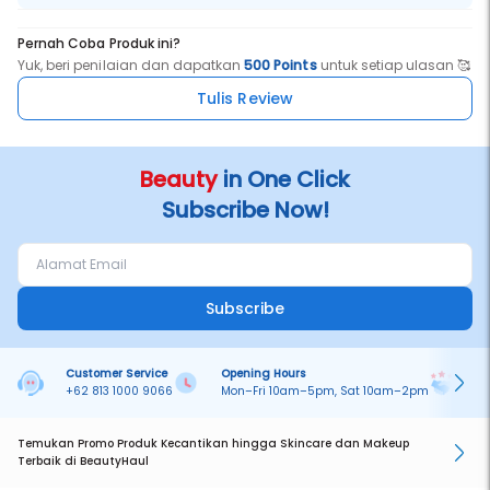
Pernah Coba Produk ini?
Yuk, beri penilaian dan dapatkan
500 Points
untuk setiap ulasan 🥰
Tulis Review
Beauty
in One Click
Subscribe Now!
Subscribe
Customer Service
Opening Hours
Pa
+62 813 1000 9066
Mon–Fri 10am–5pm, Sat 10am–2pm
On
Temukan Promo Produk Kecantikan hingga Skincare dan Makeup
Terbaik di BeautyHaul