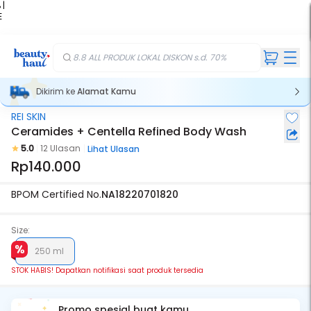
 |
E
kir
iah
8.8 ALL PRODUK LOKAL DISKON s.d. 70%
Dikirim ke
Alamat Kamu
REI SKIN
Stok Habis
Ceramides + Centella Refined Body Wash
5.0
12 Ulasan
Lihat Ulasan
Rp140.000
BPOM Certified No.
NA18220701820
Size:
250 ml
STOK HABIS! Dapatkan notifikasi saat produk tersedia
Promo spesial buat kamu