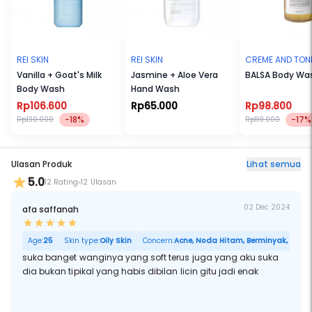
REI SKIN
REI SKIN
CREME AND TON
Vanilla + Goat's Milk
Jasmine + Aloe Vera
BALSA Body Wa
Body Wash
Hand Wash
Rp106.600
Rp65.000
Rp98.800
-18%
-17%
Rp130.000
Rp119.000
Ulasan Produk
Lihat semua
5.0
12 Rating
12 Ulasan
02 Dec 2024
afa saffanah
Age:
25
Skin type:
Oily Skin
Concern:
Acne, Noda Hitam, Berminyak, Pori B
suka banget wanginya yang soft terus juga yang aku suka
dia bukan tipikal yang habis dibilan licin gitu jadi enak