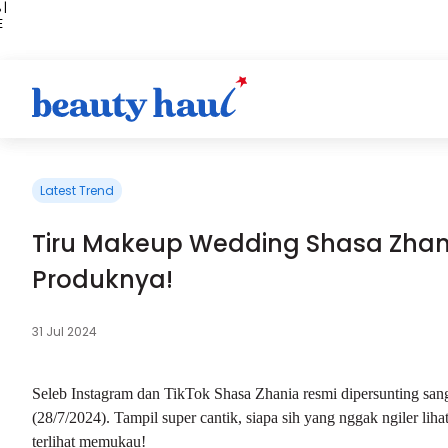
 |
E
kir
iah
Latest Trend
Tiru Makeup Wedding Shasa Zhani
Produknya!
31 Jul 2024
Seleb Instagram dan TikTok Shasa Zhania resmi dipersunting sang
(28/7/2024). Tampil super cantik, siapa sih yang nggak ngiler liha
terlihat memukau!