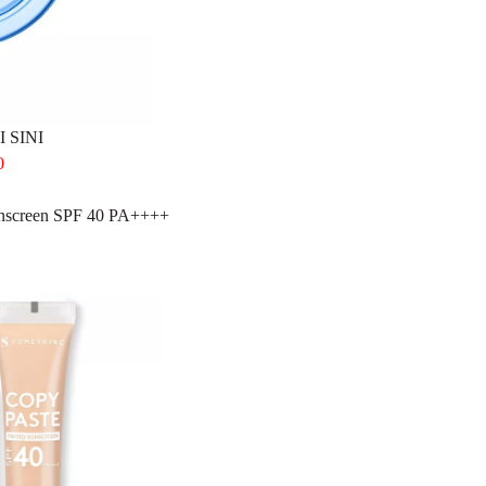
 SINI
0
unscreen SPF 40 PA++++