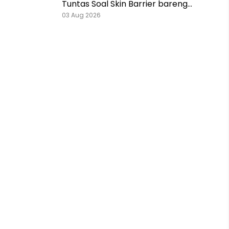
Tuntas Soal Skin Barrier bareng
Pestlo dan Skintention!
03 Aug 2026