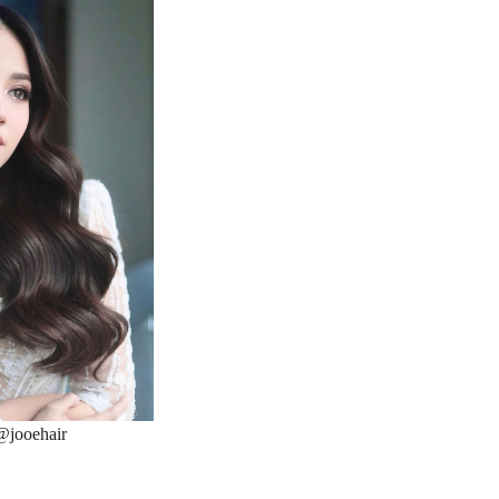
@jooehair