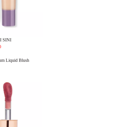
 SINI
0
m Liquid Blush