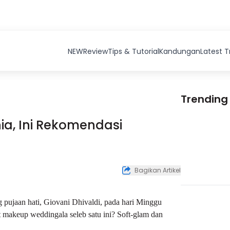
NEW
Review
Tips & Tutorial
Kandungan
Latest 
Trending
a, Ini Rekomendasi
Bagikan Artikel
 pujaan hati, Giovani Dhivaldi, pada hari Minggu
t
makeup wedding
ala seleb satu ini? Soft-glam dan