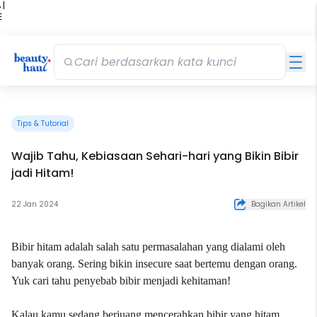
 |
E
kir
iah
Tips & Tutorial
Wajib Tahu, Kebiasaan Sehari-hari yang Bikin Bibir
jadi Hitam!
22 Jan 2024
Bagikan Artikel
Bibir hitam
adalah salah satu permasalahan yang dialami oleh
banyak orang. Sering bikin insecure saat bertemu dengan orang.
Yuk cari tahu penyebab bibir menjadi kehitaman!
Kalau kamu sedang berjuang mencerahkan bibir yang hitam,