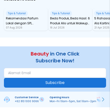
Tips & Tutorial
Tips & Tutorial
Tips & Tuto
Rekomendasi Parfum
Beda Produk, Beda Hasil. 6
5 Rahasia
Lokal dengan SPL
Produk Alis untuk Makeup
Ala Kartin
07 Aug 2026
16 Jul 2026
21 Apr 2025
Fantastis
Mata yang On Point
Wajib Ada
Beauty
in One Click
Subscribe Now!
Subscribe
Customer Service
Opening Hours
Pa
+62 813 1000 9066
Mon–Fri 10am–5pm, Sat 10am–2pm
On