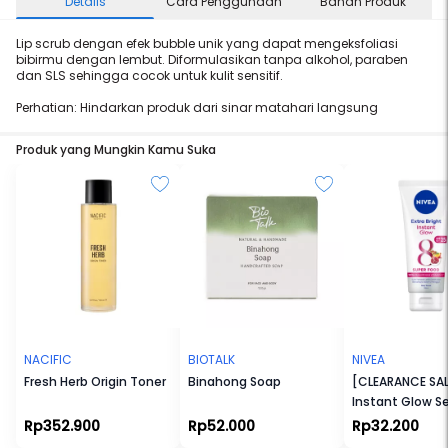
Details
Cara Penggunaan
Bahan Produk
Lip scrub dengan efek bubble unik yang dapat mengeksfoliasi
bibirmu dengan lembut. Diformulasikan tanpa alkohol, paraben
dan SLS sehingga cocok untuk kulit sensitif.
Perhatian: Hindarkan produk dari sinar matahari langsung
Produk yang Mungkin Kamu Suka
NACIFIC
BIOTALK
NIVEA
Fresh Herb Origin Toner
Binahong Soap
[CLEARANCE SAL
Instant Glow S
180ml
Rp352.900
Rp52.000
Rp32.200