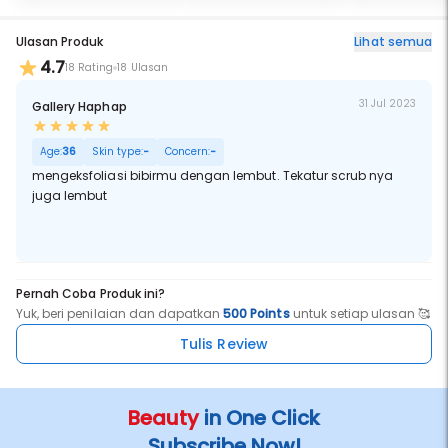
Ulasan Produk
Lihat semua
4.7
18 Rating
18 Ulasan
31 Jul 2023
Gallery Haphap
Age:
36
Skin type:
-
Concern:
-
mengeksfoliasi bibirmu dengan lembut. Tekatur scrub nya
juga lembut
Pernah Coba Produk ini?
Yuk, beri penilaian dan dapatkan
500 Points
untuk setiap ulasan 🥰
Tulis Review
Beauty
in One Click
Subscribe Now!