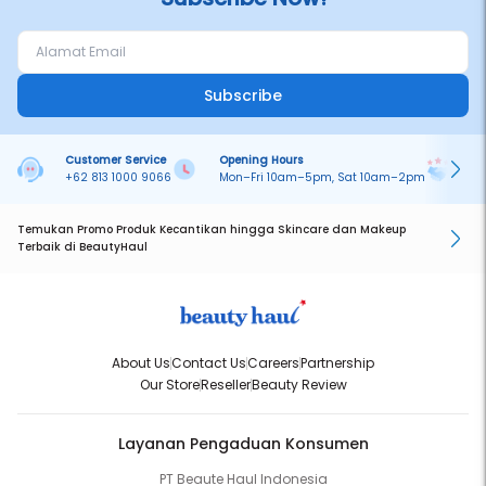
Subscribe
Customer Service
Opening Hours
Pa
+62 813 1000 9066
Mon–Fri 10am–5pm, Sat 10am–2pm
On
Temukan Promo Produk Kecantikan hingga Skincare dan Makeup
Terbaik di BeautyHaul
About Us
Contact Us
Careers
Partnership
Our Store
Reseller
Beauty Review
Layanan Pengaduan Konsumen
PT Beaute Haul Indonesia