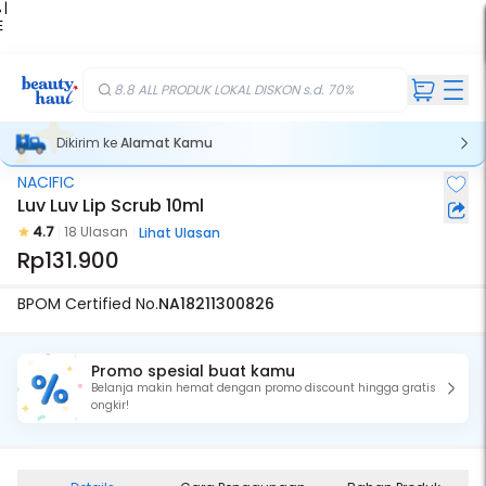
 |
E
kir
iah
8.8 ALL PRODUK LOKAL DISKON s.d. 70%
Dikirim ke
Alamat Kamu
NACIFIC
Luv Luv Lip Scrub 10ml
4.7
18 Ulasan
Lihat Ulasan
Rp131.900
BPOM Certified No.
NA18211300826
Promo spesial buat kamu
Belanja makin hemat dengan promo discount hingga gratis
ongkir!