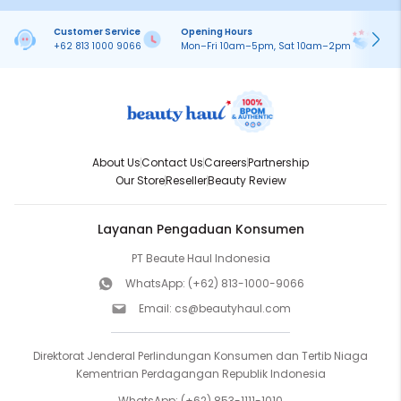
Customer Service
Opening Hours
Pa
+62 813 1000 9066
Mon–Fri 10am–5pm, Sat 10am–2pm
On
About Us
Contact Us
Careers
Partnership
Our Store
Reseller
Beauty Review
Layanan Pengaduan Konsumen
PT Beaute Haul Indonesia
WhatsApp:
(+62) 813-1000-9066
Email:
cs@beautyhaul.com
Direktorat Jenderal Perlindungan Konsumen dan Tertib Niaga
Kementrian Perdagangan Republik Indonesia
WhatsApp:
(+62) 853-1111-1010