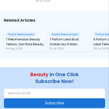
24 Jul 2026
Related Articles
Produk Rekomendasi
Produk Rekomendasi
Produk Re
7 Rekomendasi Beauty
7 Parfum Lokal Buat
6 Parfum 
Terbaru: Dari Rare Beauty,
Zodiak Leo, Si Main
Lokal Terba
04 Aug 2026
31 Jul 2026
28 Jul 2026
Sampai Rhode Skin, Super
Character yang Selalu
dari Ford
Bikin Fomo
Standout
Beauty
in One Click
Subscribe Now!
Subscribe