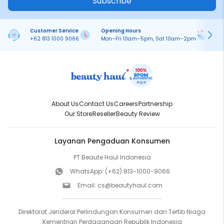
Subscribe
Customer Service
Opening Hours
Pa
+62 813 1000 9066
Mon–Fri 10am–5pm, Sat 10am–2pm
On
About Us
Contact Us
Careers
Partnership
Our Store
Reseller
Beauty Review
Layanan Pengaduan Konsumen
PT Beaute Haul Indonesia
WhatsApp:
(+62) 813-1000-9066
Email:
cs@beautyhaul.com
Direktorat Jenderal Perlindungan Konsumen dan Tertib Niaga
Kementrian Perdagangan Republik Indonesia