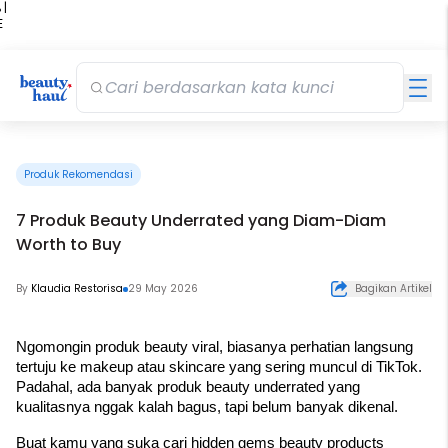
 |
E
kir
iah
Produk Rekomendasi
7 Produk Beauty Underrated yang Diam-Diam
Worth to Buy
By
Klaudia Restorisa
29 May 2026
Bagikan Artikel
Ngomongin produk beauty viral, biasanya perhatian langsung 
tertuju ke makeup atau skincare yang sering muncul di TikTok. 
Padahal, ada banyak produk beauty underrated yang 
kualitasnya nggak kalah bagus, tapi belum banyak dikenal.
Buat kamu yang suka cari hidden gems beauty products 