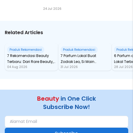
24 Jul 2026
Related Articles
Produk Rekomendasi
Produk Rekomendasi
Produk Re
7 Rekomendasi Beauty
7 Parfum Lokal Buat
6 Parfum 
Terbaru: Dari Rare Beauty,
Zodiak Leo, Si Main
Lokal Terba
04 Aug 2026
31 Jul 2026
28 Jul 2026
Sampai Rhode Skin, Super
Character yang Selalu
dari Ford
Bikin Fomo
Standout
Beauty
in One Click
Subscribe Now!