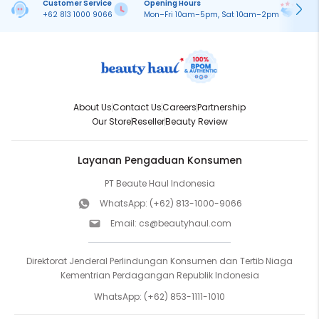
Customer Service
Opening Hours
Pa
+62 813 1000 9066
Mon–Fri 10am–5pm, Sat 10am–2pm
On
About Us
Contact Us
Careers
Partnership
Our Store
Reseller
Beauty Review
Layanan Pengaduan Konsumen
PT Beaute Haul Indonesia
WhatsApp:
(+62) 813-1000-9066
Email:
cs@beautyhaul.com
Direktorat Jenderal Perlindungan Konsumen dan Tertib Niaga
Kementrian Perdagangan Republik Indonesia
WhatsApp:
(+62) 853-1111-1010