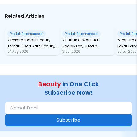
Related Articles
Produk Rekomendasi
Produk Rekomendasi
Produk Re
7 Rekomendasi Beauty
7 Parfum Lokal Buat
6 Parfum 
Terbaru: Dari Rare Beauty,
Zodiak Leo, Si Main
Lokal Terba
04 Aug 2026
31 Jul 2026
28 Jul 2026
Sampai Rhode Skin, Super
Character yang Selalu
dari Ford
Bikin Fomo
Standout
Beauty
in One Click
Subscribe Now!
Subscribe