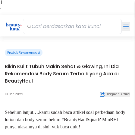
 |
E
kir
iah
Produk Rekomendasi
Bikin Kulit Tubuh Makin Sehat & Glowing, Ini Dia
Rekomendasi Body Serum Terbaik yang Ada di
BeautyHaul
19 Oct 2022
Bagikan Artikel
Sebelum lanjut….kamu sudah baca artikel soal perbedaan
body
lotion
dan body serum belum #BeautyHaulSquad? MinBHI
punya ulasannya
di sini
, yuk baca dulu!