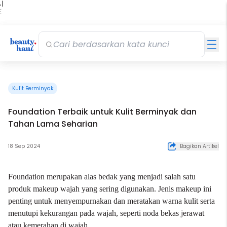
 |
E
kir
iah
Kulit Berminyak
Foundation Terbaik untuk Kulit Berminyak dan
Tahan Lama Seharian
18 Sep 2024
Bagikan Artikel
Foundation
merupakan alas bedak yang menjadi salah satu
produk makeup wajah yang sering digunakan. Jenis
makeup
ini
penting untuk menyempurnakan dan meratakan warna kulit serta
menutupi kekurangan pada wajah, seperti noda bekas jerawat
atau kemerahan di wajah.