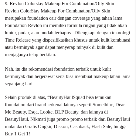
9. Revlon Colorstay Makeup For Combination/Oily Skin
Revlon ColorStay Makeup For Combination/Oily Skin
merupakan foundation cair dengan coverage yang tahan lama.
Foundation Revlon ini memiliki formula ringan yang tidak akan
luntur, pudar, atau mudah terhapus . Dilengkapi dengan teknologi
Time Release yang dispesifikasikan khusus untuk kulit kombinasi
atau berminyak agar dapat menyerap minyak di kulit dan
menjaganya tetap berkilau.
Nah, itu dia rekomendasi foundation terbaik untuk kulit
berminyak dan berjerawat serta bisa membuat makeup tahan lama
sepanjang hari.
Selain produk di atas, #BeautyHaulSquad bisa temukan
foundation dari brand terkenal lainnya seperti
Somethinc
,
Dear
Me Beauty
,
Esqa
,
Looke
, BLP Beauty, dan lainnya di
BeautyHaul
. Nikmati juga promo-promo terbaik dari BeautyHaul
mulai dari Gratis Ongkir, Diskon, Cashback, Flash Sale, hingga
Buy 1 Get 1!