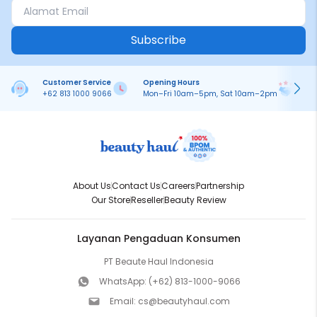
Subscribe
Customer Service
Opening Hours
Pa
+62 813 1000 9066
Mon–Fri 10am–5pm, Sat 10am–2pm
On
About Us
Contact Us
Careers
Partnership
Our Store
Reseller
Beauty Review
Layanan Pengaduan Konsumen
PT Beaute Haul Indonesia
WhatsApp:
(+62) 813-1000-9066
Email:
cs@beautyhaul.com