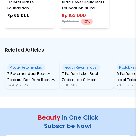
Colorfit Matte
Ultra Cover Liquid Matt
Foundation
Foundation 40 ml
Rp 69.000
Rp 153.000
10%
Rp 170.000
Related Articles
Produk Rekomendasi
Produk Rekomendasi
Produk Re
7 Rekomendasi Beauty
7 Parfum Lokal Buat
6 Parfum 
Terbaru: Dari Rare Beauty,
Zodiak Leo, Si Main
Lokal Terba
04 Aug 2026
31 Jul 2026
28 Jul 2026
Sampai Rhode Skin, Super
Character yang Selalu
dari Ford
Bikin Fomo
Standout
Beauty
in One Click
Subscribe Now!