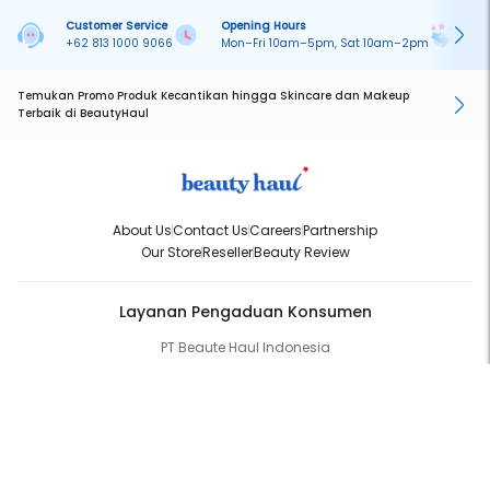
Customer Service
Opening Hours
Pa
+62 813 1000 9066
Mon–Fri 10am–5pm, Sat 10am–2pm
On
Temukan Promo Produk Kecantikan hingga Skincare dan Makeup
Terbaik di BeautyHaul
About Us
Contact Us
Careers
Partnership
Our Store
Reseller
Beauty Review
Layanan Pengaduan Konsumen
PT Beaute Haul Indonesia
WhatsApp:
(+62) 813-1000-9066
Email:
cs@beautyhaul.com
Direktorat Jenderal Perlindungan Konsumen dan Tertib Niaga
Kementrian Perdagangan Republik Indonesia