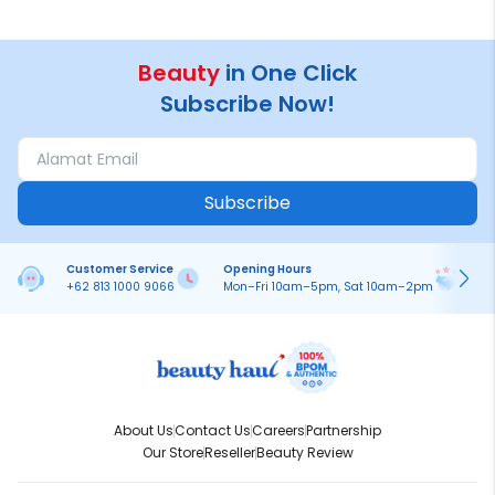
Beauty
in One Click
Subscribe Now!
Subscribe
Customer Service
Opening Hours
Pa
+62 813 1000 9066
Mon–Fri 10am–5pm, Sat 10am–2pm
On
About Us
Contact Us
Careers
Partnership
Our Store
Reseller
Beauty Review