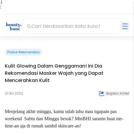
 |
E
kir
iah
Produk Rekomendasi
Kulit Glowing Dalam Genggaman! Ini Dia
Rekomendasi Masker Wajah yang Dapat
Mencerahkan Kulit
21 Oct 2022
Bagikan Artikel
Menjelang akhir minggu, kamu udah tahu mau ngapain pas
weekend Sabtu dan Minggu besok? MinBHI saranin buat me-
time-an aja di rumah sambil
skincare
-an!