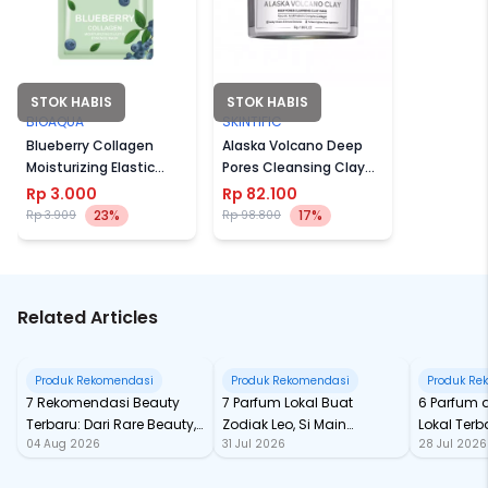
STOK HABIS
STOK HABIS
BIOAQUA
SKINTIFIC
Blueberry Collagen
Alaska Volcano Deep
Moisturizing Elastic
Pores Cleansing Clay
Essence Mask
Mask
Rp 3.000
Rp 82.100
23%
17%
Rp 3.909
Rp 98.800
Related Articles
Produk Rekomendasi
Produk Rekomendasi
Produk Re
7 Rekomendasi Beauty
7 Parfum Lokal Buat
6 Parfum 
Terbaru: Dari Rare Beauty,
Zodiak Leo, Si Main
Lokal Terba
04 Aug 2026
31 Jul 2026
28 Jul 2026
Sampai Rhode Skin, Super
Character yang Selalu
dari Ford
Bikin Fomo
Standout