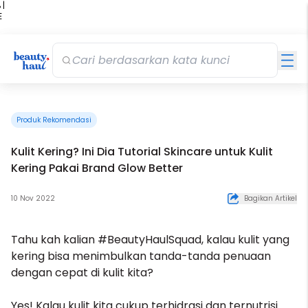
 |
E
kir
iah
Produk Rekomendasi
Kulit Kering? Ini Dia Tutorial Skincare untuk Kulit
Kering Pakai Brand Glow Better
10 Nov 2022
Bagikan Artikel
Tahu kah kalian #BeautyHaulSquad, kalau kulit yang
kering bisa menimbulkan tanda-tanda penuaan
dengan cepat di kulit kita?
Yes! Kalau kulit kita cukup terhidrasi dan ternutrisi