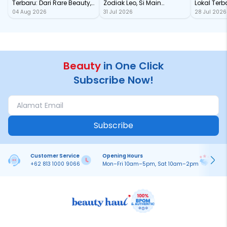
Terbaru: Dari Rare Beauty,
Zodiak Leo, Si Main
Lokal Terba
04 Aug 2026
31 Jul 2026
28 Jul 2026
Sampai Rhode Skin, Super
Character yang Selalu
dari Ford
Bikin Fomo
Standout
Beauty
in One Click
Subscribe Now!
Subscribe
Customer Service
Opening Hours
Pa
+62 813 1000 9066
Mon–Fri 10am–5pm, Sat 10am–2pm
On