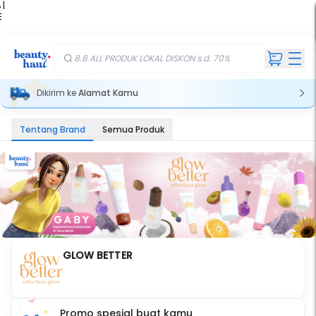
 |
E
kir
iah
8.8 ALL PRODUK LOKAL DISKON s.d. 70%
Dikirim ke
Alamat Kamu
Tentang Brand
Semua Produk
GLOW BETTER
Promo spesial buat kamu