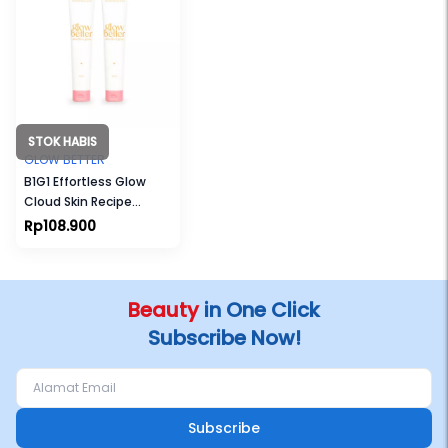
STOK HABIS
GLOW BETTER
B1G1 Effortless Glow
Cloud Skin Recipe
Advanced Moisturizer
Rp108.900
(50 g)
Beauty
in One Click
Subscribe Now!
Subscribe