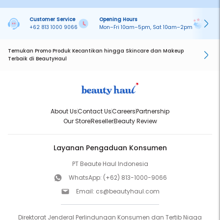
Customer Service
Opening Hours
Pa
+62 813 1000 9066
Mon–Fri 10am–5pm, Sat 10am–2pm
On
Temukan Promo Produk Kecantikan hingga Skincare dan Makeup
Terbaik di BeautyHaul
About Us
Contact Us
Careers
Partnership
Our Store
Reseller
Beauty Review
Layanan Pengaduan Konsumen
PT Beaute Haul Indonesia
WhatsApp:
(+62) 813-1000-9066
Email:
cs@beautyhaul.com
Direktorat Jenderal Perlindungan Konsumen dan Tertib Niaga