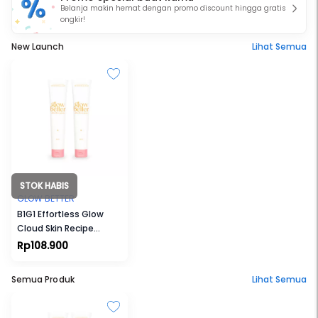
Belanja makin hemat dengan promo discount hingga gratis
ongkir!
New Launch
Lihat Semua
STOK HABIS
GLOW BETTER
B1G1 Effortless Glow
Cloud Skin Recipe
Advanced Moisturizer
Rp108.900
(50 g)
Semua Produk
Lihat Semua