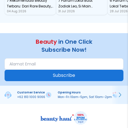
7 Rekomendasi Beauty
7 Parfum Lokal Buat
6 Parfum 
Terbaru: Dari Rare Beauty,
Zodiak Leo, Si Main
Lokal Terba
04 Aug 2026
31 Jul 2026
28 Jul 2026
Sampai Rhode Skin, Super
Character yang Selalu
dari Ford
Bikin Fomo
Standout
Beauty
in One Click
Subscribe Now!
Subscribe
Customer Service
Opening Hours
Pa
+62 813 1000 9066
Mon–Fri 10am–5pm, Sat 10am–2pm
On