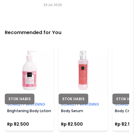
24 Jul 2026
Recommended for You
STOK HABIS
STOK HABIS
STOK HA
SCARLETT WHITENING
SCARLETT WHITENING
SCARLETT 
Brightening Body Lotion
Body Serum
Body Cre
Rp 82.500
Rp 82.500
Rp 82.5