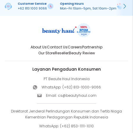
Customer Service
Opening Hours
Pa
+62 813 1000 9066
Mon–Fri 10am–5pm, Sat 10am–2pm
On
About Us
Contact Us
Careers
Partnership
Our Store
Reseller
Beauty Review
Layanan Pengaduan Konsumen
PT Beaute Haul Indonesia
WhatsApp:
(+62) 813-1000-9066
Email:
cs@beautyhaul.com
Direktorat Jenderal Perlindungan Konsumen dan Tertib Niaga
Kementrian Perdagangan Republik Indonesia
WhatsApp:
(+62) 853-1111-1010