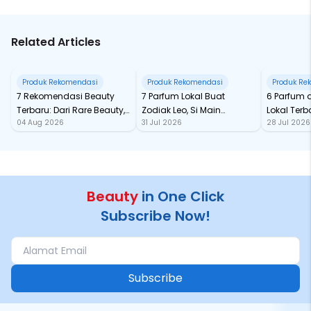
Related Articles
Produk Rekomendasi
Produk Rekomendasi
Produk Re
7 Rekomendasi Beauty
7 Parfum Lokal Buat
6 Parfum 
Terbaru: Dari Rare Beauty,
Zodiak Leo, Si Main
Lokal Terba
04 Aug 2026
31 Jul 2026
28 Jul 2026
Sampai Rhode Skin, Super
Character yang Selalu
dari Ford
Bikin Fomo
Standout
Beauty
in One Click
Subscribe Now!
Subscribe