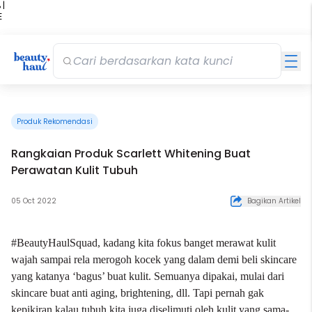
 |
E
kir
iah
Produk Rekomendasi
Rangkaian Produk Scarlett Whitening Buat
Perawatan Kulit Tubuh
05 Oct 2022
Bagikan Artikel
#BeautyHaulSquad, kadang kita fokus banget merawat kulit
wajah sampai rela merogoh kocek yang dalam demi beli
skincare
yang katanya ‘bagus’ buat kulit. Semuanya dipakai, mulai dari
skincare buat anti aging
, brightening, dll. Tapi pernah gak
kepikiran kalau tubuh kita juga diselimuti oleh kulit yang sama-